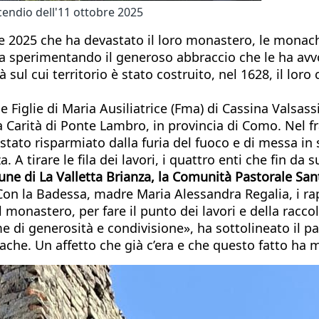
cendio dell'11 ottobre 2025
bre 2025 che ha devastato il loro monastero, le mona
a sperimentando il generoso abbraccio che le ha avvolt
 sul cui territorio è stato costruito, nel 1628, il lor
lle Figlie di Maria Ausiliatrice (Fma) di Cassina Vals
lla Carità di Ponte Lambro, in provincia di Como. Nel
a stato risparmiato dalla furia del fuoco e di messa in
 A tirare le fila dei lavori, i quattro enti che fin da s
ne di La Valletta Brianza, la Comunità Pastorale San
on la Badessa, madre Maria Alessandra Regalia, i ra
monastero, per fare il punto dei lavori e della raccolt
me di generosità e condivisione», ha sottolineato il p
nache. Un affetto che già c’era e che questo fatto ha m