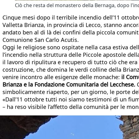
Ciò che resta del monastero della Bernaga, dopo l'in
Cinque mesi dopo il terribile incendio dell’11 otto
Valletta Brianza, in provincia di Lecco, stanno ancor
andato ben al di là dei confini della piccola comunità
Comunione San Carlo Acutis.
Oggi le religiose sono ospitate nella casa estiva de
l’incendio nella struttura delle Piccole apostole de
il lavoro di ripulitura e recupero di tutto ciò che er
costruzione, che domina le verdi colline della Brianza.
venire incontro alle esigenze delle monache:
il Comu
Brianza e la Fondazione Comunitaria del Lecchese.
C
simbolicamente riaperto, per un giorno, le porte del 
«Dall’11 ottobre tutti noi siamo testimoni di un fiu
– ha reso visibile l’affetto della comunità per le mo