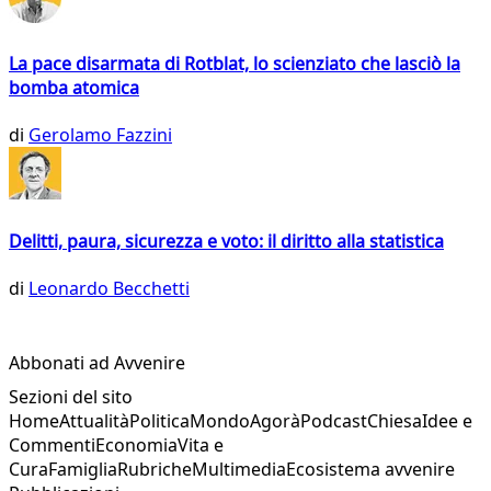
La pace disarmata di Rotblat, lo scienziato che lasciò la
bomba atomica
di
Gerolamo Fazzini
Delitti, paura, sicurezza e voto: il diritto alla statistica
di
Leonardo Becchetti
Abbonati ad Avvenire
Sezioni del sito
Home
Attualità
Politica
Mondo
Agorà
Podcast
Chiesa
Idee e
Commenti
Economia
Vita e
Cura
Famiglia
Rubriche
Multimedia
Ecosistema avvenire