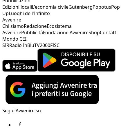
Pubblicazioni
Edizioni locali
L'economia civile
Gutenberg
Popotus
Pop
Up
Luoghi dell'Infinito
Avvenire
Chi siamo
Redazione
Ecosistema
Avvenire
Pubblicità
Fondazione Avvenire
Shop
Contatti
Mondo CEI
SIR
Radio InBlu
TV2000
FISC
Segui Avvenire su