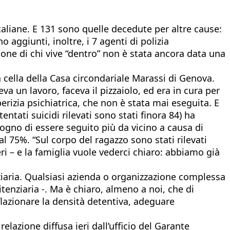
italiane. E 131 sono quelle decedute per altre cause:
 aggiunti, inoltre, i 7 agenti di polizia
zione di chi vive “dentro” non è stata ancora data una
 cella della Casa circondariale Marassi di Genova.
a un lavoro, faceva il pizzaiolo, ed era in cura per
erizia psichiatrica, che non è stata mai eseguita. E
ntati suicidi rilevati sono stati finora 84) ha
isogno di essere seguito più da vicino a causa di
al 75%. “Sul corpo del ragazzo sono stati rilevati
ri – e la famiglia vuole vederci chiaro: abbiamo già
enziaria. Qualsiasi azienda o organizzazione complessa
enziaria -. Ma è chiaro, almeno a noi, che di
azionare la densità detentiva, adeguare
elazione diffusa ieri dall’ufficio del Garante