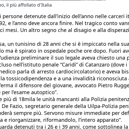
il più affollato d'Italia
i persone detenute dall’inizio dell’anno nelle carceri 
2, e l’anno deve ancora finire. Nel tragico conto vanno
ieci mesi. Un altro segno che al disagio e alla dispera
, un tunisino di 28 anni che si è impiccato nella sua
lo ma è spirato in ospedale poche ore dopo. Fuori avev
l’udienza preliminare il suo legale aveva chiesto una p
o nell’istituto penale “Caridi” di Catanzaro (dove i te
 medico parla di arresto cardiocircolatorio) e aveva b
lla tossicodipendenza e a una invalidità riconosciuta 
ferma il difensore del giovane, avvocato Pietro Rugge
per l’esame autoptico”.
li e più di 18mila le unità mancanti alla Polizia penit
 Fazio, segretario generale della Uilpa-Polizia penit
nderà sempre più. Servono misure immediate per defl
a e riorganizzare, riformandolo, l’intero apparato”.
arda detenuti tra i 26 e i 39 anni, come sottolinea la r