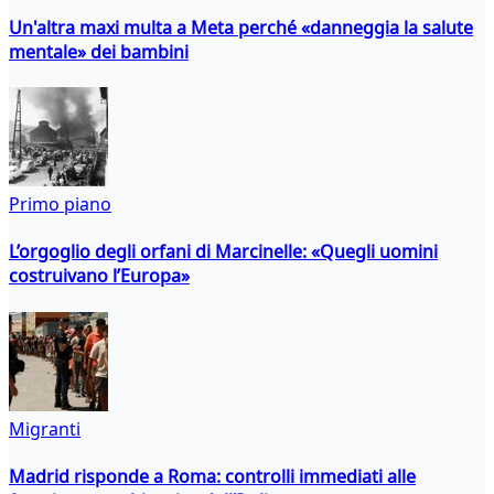
Un'altra maxi multa a Meta perché «danneggia la salute
mentale» dei bambini
Primo piano
L’orgoglio degli orfani di Marcinelle: «Quegli uomini
costruivano l’Europa»
Migranti
Madrid risponde a Roma: controlli immediati alle