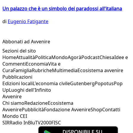
Un palazzo che è un simbolo dei paradossi all'italiana
di
Eugenio Fatigante
Abbonati ad Avvenire
Sezioni del sito
Home
Attualità
Politica
Mondo
Agorà
Podcast
Chiesa
Idee e
Commenti
Economia
Vita e
Cura
Famiglia
Rubriche
Multimedia
Ecosistema avvenire
Pubblicazioni
Edizioni locali
L'economia civile
Gutenberg
Popotus
Pop
Up
Luoghi dell'Infinito
Avvenire
Chi siamo
Redazione
Ecosistema
Avvenire
Pubblicità
Fondazione Avvenire
Shop
Contatti
Mondo CEI
SIR
Radio InBlu
TV2000
FISC