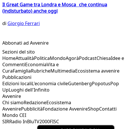
Il Great Game tra Londra e Mosca che continua
(indisturbato) anche oggi
di
Giorgio Ferrari
Abbonati ad Avvenire
Sezioni del sito
Home
Attualità
Politica
Mondo
Agorà
Podcast
Chiesa
Idee e
Commenti
Economia
Vita e
Cura
Famiglia
Rubriche
Multimedia
Ecosistema avvenire
Pubblicazioni
Edizioni locali
L'economia civile
Gutenberg
Popotus
Pop
Up
Luoghi dell'Infinito
Avvenire
Chi siamo
Redazione
Ecosistema
Avvenire
Pubblicità
Fondazione Avvenire
Shop
Contatti
Mondo CEI
SIR
Radio InBlu
TV2000
FISC