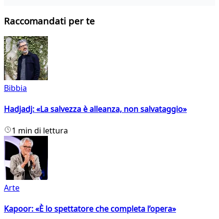
Raccomandati per te
Bibbia
Hadjadj: «La salvezza è alleanza, non salvataggio»
1 min di lettura
Arte
Kapoor: «È lo spettatore che completa l’opera»