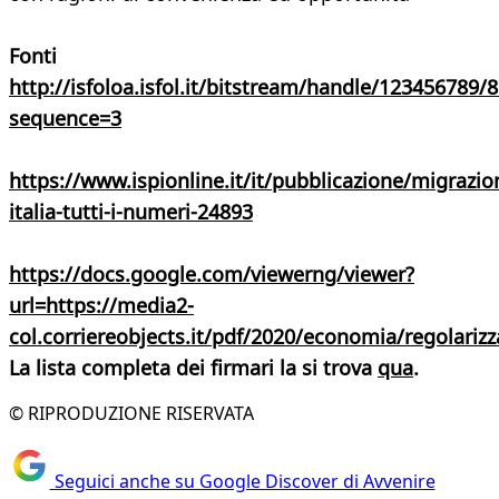
Fonti
http://isfoloa.isfol.it/bitstream/handle/1234567
sequence=3
https://www.ispionline.it/it/pubblicazione/migrazio
italia-tutti-i-numeri-24893
https://docs.google.com/viewerng/viewer?
url=https://media2-
col.corriereobjects.it/pdf/2020/economia/regolari
La lista completa dei firmari la si trova
qua
.
© RIPRODUZIONE RISERVATA
Seguici anche su Google Discover di Avvenire