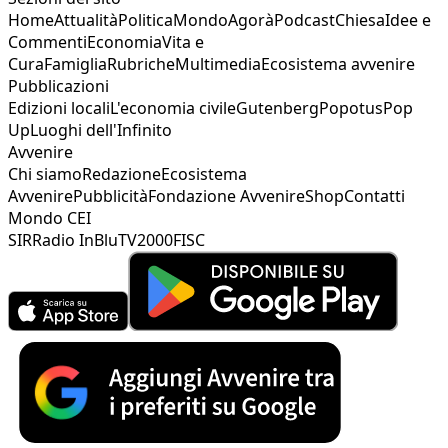
Home
Attualità
Politica
Mondo
Agorà
Podcast
Chiesa
Idee e
Commenti
Economia
Vita e
Cura
Famiglia
Rubriche
Multimedia
Ecosistema avvenire
Pubblicazioni
Edizioni locali
L'economia civile
Gutenberg
Popotus
Pop
Up
Luoghi dell'Infinito
Avvenire
Chi siamo
Redazione
Ecosistema
Avvenire
Pubblicità
Fondazione Avvenire
Shop
Contatti
Mondo CEI
SIR
Radio InBlu
TV2000
FISC