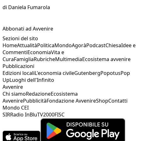
di
Daniela Fumarola
Abbonati ad Avvenire
Sezioni del sito
Home
Attualità
Politica
Mondo
Agorà
Podcast
Chiesa
Idee e
Commenti
Economia
Vita e
Cura
Famiglia
Rubriche
Multimedia
Ecosistema avvenire
Pubblicazioni
Edizioni locali
L'economia civile
Gutenberg
Popotus
Pop
Up
Luoghi dell'Infinito
Avvenire
Chi siamo
Redazione
Ecosistema
Avvenire
Pubblicità
Fondazione Avvenire
Shop
Contatti
Mondo CEI
SIR
Radio InBlu
TV2000
FISC