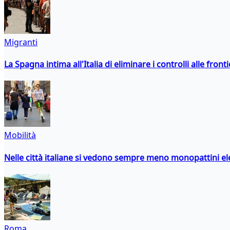
Migranti
La Spagna intima all'Italia di eliminare i controlli alle fro
Mobilità
Nelle città italiane si vedono sempre meno monopattini ele
Roma