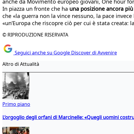
anche da Movimento europeo giovani, One hour for E
In piazza un fronte che ha
una posizione ancora più 
che «la guerra non la vince nessuno, la pace invece 
«un’Europa che riscopre ciò per cui è stata creata: l
© RIPRODUZIONE RISERVATA
Seguici anche su Google Discover di Avvenire
Altro di Attualità
Primo piano
L’orgoglio degli orfani di Marcinelle: «Quegli uomini costr