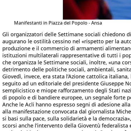
Manifestanti in Piazza del Popolo - Ansa
Gli organizzatori delle Settimane sociali chiedono di 
augurano le ostilità cessino nel «rispetto per la au
produzione e il commercio di armamenti alimentano c
istituzioni multilaterali rappresentative di tutti i po
che organizza le Settimane sociali, inoltre, «una co
detrimento delle politiche sociali, ambientali, sanit
Giovedì, invece, era stata l’Azione cattolica italian
seguito ad un editoriale del presidente Giuseppe Not
semplicistico e miope rafforzamento degli Stati naz
di popolo e di bandiere europee, un segnale forte per
Anche le Acli hanno espresso segni di adesione alla 
alla manifestazione convocata dal giornalista Miche
si basi sulla pace, sulla solidarietà e la democrazi
scorsi anche l’intervento della Gioventù federalista