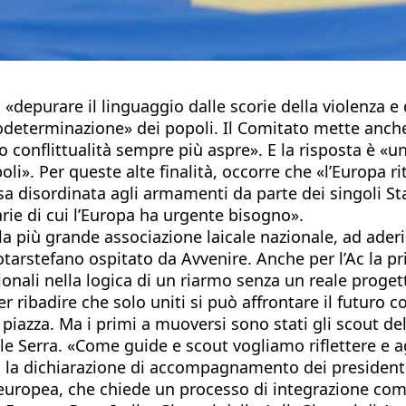
«depurare il linguaggio dalle scorie della violenza e d
todeterminazione» dei popoli. Il Comitato mette anche
onflittualità sempre più aspre». E la risposta è «un 
poli». Per queste alte finalità, occorre che «l’Europa r
rsa disordinata agli armamenti da parte dei singoli St
arie di cui l’Europa ha urgente bisogno».
a, la più grande associazione laicale nazionale, ad ade
arstefano ospitato da Avvenire. Anche per l’Ac la pri
ionali nella logica di un riarmo senza un reale proge
 ribadire che solo uniti si può affrontare il futuro 
piazza. Ma i primi a muoversi sono stati gli scout del
le Serra. «Come guide e scout vogliamo riflettere e a
a», la dichiarazione di accompagnamento dei president
 europea, che chiede un processo di integrazione comp