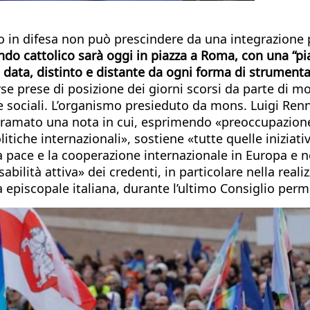
o in difesa non può prescindere da una integrazione p
o cattolico sarà oggi in piazza a Roma, con una “pi
ata, distinto e distante da ogni forma di strumental
 prese di posizione dei giorni scorsi da parte di molt
e sociali. L’organismo presieduto da mons. Luigi Ren
 diramato una nota in cui, esprimendo «preoccupazion
itiche internazionali», sostiene «tutte quelle iniziati
 la pace e la cooperazione internazionale in Europa e 
abilità attiva» dei credenti, in particolare nella rea
 episcopale italiana, durante l’ultimo Consiglio per