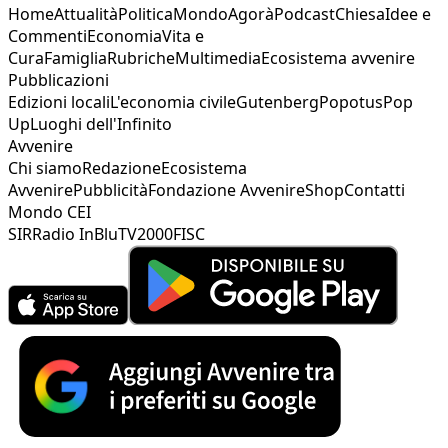
Home
Attualità
Politica
Mondo
Agorà
Podcast
Chiesa
Idee e
Commenti
Economia
Vita e
Cura
Famiglia
Rubriche
Multimedia
Ecosistema avvenire
Pubblicazioni
Edizioni locali
L'economia civile
Gutenberg
Popotus
Pop
Up
Luoghi dell'Infinito
Avvenire
Chi siamo
Redazione
Ecosistema
Avvenire
Pubblicità
Fondazione Avvenire
Shop
Contatti
Mondo CEI
SIR
Radio InBlu
TV2000
FISC