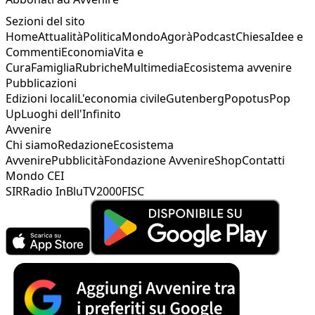
Sezioni del sito
Home
Attualità
Politica
Mondo
Agorà
Podcast
Chiesa
Idee e
Commenti
Economia
Vita e
Cura
Famiglia
Rubriche
Multimedia
Ecosistema avvenire
Pubblicazioni
Edizioni locali
L'economia civile
Gutenberg
Popotus
Pop
Up
Luoghi dell'Infinito
Avvenire
Chi siamo
Redazione
Ecosistema
Avvenire
Pubblicità
Fondazione Avvenire
Shop
Contatti
Mondo CEI
SIR
Radio InBlu
TV2000
FISC