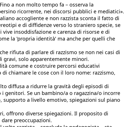
Fino a non molto tempo fa – osserva la
rsino ricorrente, nei discorsi pubblici e mediatici».
liano accogliente e non razzista sconta il fatto di
eotipi e di diffidenze verso lo straniero specie, se
i vive insoddisfazione e carenza di risorse e di
ome la 'propria identità' ma anche per quelli che
e rifiuta di parlare di razzismo se non nei casi di
odi gravi, solo apparentemente minori.
ità comune e costruire percorsi educativi
io di chiamare le cose con il loro nome: razzismo,
.
to diffusa a ridurre la gravità degli episodi di
go i genitori. Se un bambino/a o ragazzina/o incorre
o, supporto a livello emotivo, spiegazioni sul piano
ri, offrono diverse spiegazioni. Il proposito di
n dare preoccupazioni.
l volto razzista – conclude la pedagogista – sta