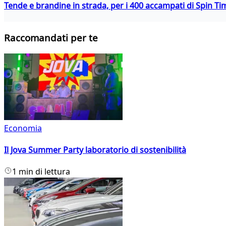
Tende e brandine in strada, per i 400 accampati di Spin T
Raccomandati per te
Economia
Il Jova Summer Party laboratorio di sostenibilità
1 min di lettura