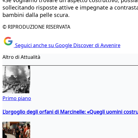
sollecitando risposte attive e impegnate a contrasta
bambini dalla pelle scura.
© RIPRODUZIONE RISERVATA
Seguici anche su Google Discover di Avvenire
Altro di Attualità
Primo piano
L’orgoglio degli orfani di Marcinelle: «Quegli uomini costr