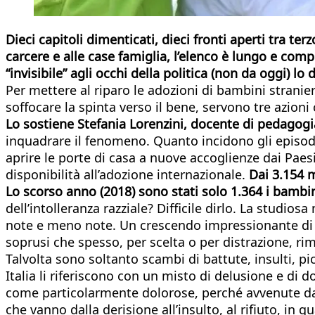
Dieci capitoli dimenticati, dieci fronti aperti tra te
carcere e alle case famiglia, l’elenco è lungo e compr
“invisibile” agli occhi della politica (non da oggi) 
Per mettere al riparo le adozioni di bambini stranier
soffocare la spinta verso il bene, servono tre azion
Lo sostiene Stefania Lorenzini, docente di pedagogia
inquadrare il fenomeno. Quanto incidono gli episodi d
aprire le porte di casa a nuove accoglienze dai Paesi
disponibilità all’adozione internazionale.
Dai 3.154 m
Lo scorso anno (2018) sono stati solo 1.364 i bambi
dell’intolleranza razziale? Difficile dirlo. La studiosa
note e meno note. Un crescendo impressionante di sit
soprusi che spesso, per scelta o per distrazione, ri
Talvolta sono soltanto scambi di battute, insulti, pic
Italia li riferiscono con un misto di delusione e di d
come particolarmente dolorose, perché avvenute davant
che vanno dalla derisione all’insulto, al rifiuto, in