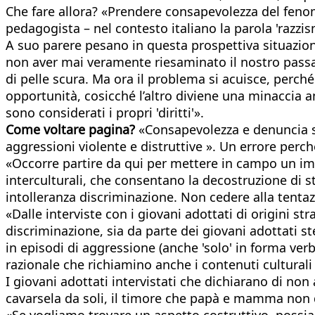
Che fare allora? «Prendere consapevolezza del feno
pedagogista – nel contesto italiano la parola 'razzi
A suo parere pesano in questa prospettiva situazioni
non aver mai veramente riesaminato il nostro passato
di pelle scura. Ma ora il problema si acuisce, perché
opportunità, cosicché l’altro diviene una minaccia a
sono considerati i propri 'diritti'».
Come voltare pagina?
«Consapevolezza e denuncia son
aggressioni violente e distruttive ». Un errore perc
«Occorre partire da qui per mettere in campo un imp
interculturali, che consentano la decostruzione di st
intolleranza discriminazione. Non cedere alla tentaz
«Dalle interviste con i giovani adottati di origini s
discriminazione, sia da parte dei giovani adottati st
in episodi di aggressione (anche 'solo' in forma verb
razionale che richiamino anche i contenuti cultural
I giovani adottati intervistati che dichiarano di non a
cavarsela da soli, il timore che papà e mamma non 
«Se vogliamo trovare un aspetto costruttivo, possiam