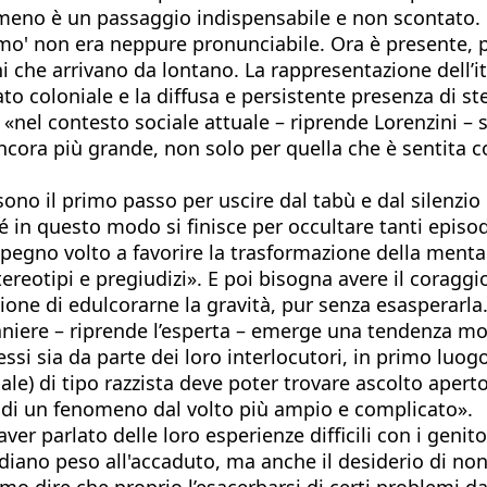
meno è un passaggio indispensabile e non scontato. 
smo' non era neppure pronunciabile. Ora è presente, pe
 che arrivano da lontano. La rappresentazione dell’ita
 coloniale e la diffusa e persistente presenza di ster
 «nel contesto sociale attuale – riprende Lorenzini – s
ncora più grande, non solo per quella che è sentita c
o il primo passo per uscire dal tabù e dal silenzio ch
hé in questo modo si finisce per occultare tanti epis
egno volto a favorire la trasformazione della mental
ereotipi e pregiudizi». E poi bisogna avere il coragg
ione di edulcorarne la gravità, pur senza esasperarla
traniere – riprende l’esperta – emerge una tendenza mol
essi sia da parte dei loro interlocutori, in primo luo
ale) di tipo razzista deve poter trovare ascolto apert
i di un fenomeno dal volto più ampio e complicato».
ver parlato delle loro esperienze difficili con i genito
diano peso all'accaduto, ma anche il desiderio di no
o dire che proprio l’esacerbarsi di certi problemi da