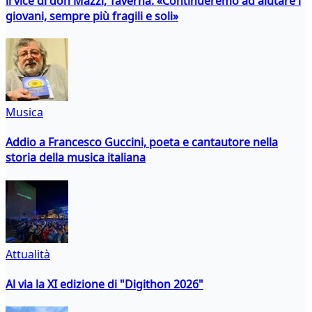
il vice di don Mazzi, Taverna: «Continueremo ad aiutare i
giovani, sempre più fragili e soli»
Musica
Addio a Francesco Guccini, poeta e cantautore nella
storia della musica italiana
Attualità
Al via la XI edizione di "Digithon 2026"