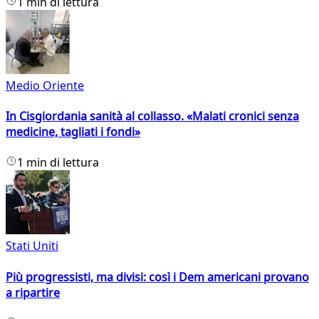
1 min di lettura
Medio Oriente
In Cisgiordania sanità al collasso. «Malati cronici senza
medicine, tagliati i fondi»
1 min di lettura
Stati Uniti
Più progressisti, ma divisi: così i Dem americani provano
a ripartire