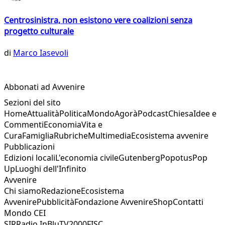
Centrosinistra, non esistono vere coalizioni senza
progetto culturale
di
Marco Iasevoli
Abbonati ad Avvenire
Sezioni del sito
Home
Attualità
Politica
Mondo
Agorà
Podcast
Chiesa
Idee e
Commenti
Economia
Vita e
Cura
Famiglia
Rubriche
Multimedia
Ecosistema avvenire
Pubblicazioni
Edizioni locali
L'economia civile
Gutenberg
Popotus
Pop
Up
Luoghi dell'Infinito
Avvenire
Chi siamo
Redazione
Ecosistema
Avvenire
Pubblicità
Fondazione Avvenire
Shop
Contatti
Mondo CEI
SIR
Radio InBlu
TV2000
FISC