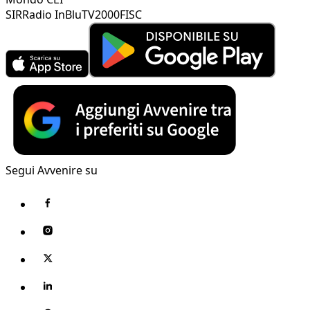
SIR
Radio InBlu
TV2000
FISC
Segui Avvenire su