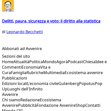
Delitti, paura, sicurezza e voto: il diritto alla statistica
di
Leonardo Becchetti
Abbonati ad Avvenire
Sezioni del sito
Home
Attualità
Politica
Mondo
Agorà
Podcast
Chiesa
Idee e
Commenti
Economia
Vita e
Cura
Famiglia
Rubriche
Multimedia
Ecosistema avvenire
Pubblicazioni
Edizioni locali
L'economia civile
Gutenberg
Popotus
Pop
Up
Luoghi dell'Infinito
Avvenire
Chi siamo
Redazione
Ecosistema
Avvenire
Pubblicità
Fondazione Avvenire
Shop
Contatti
Mondo CEI