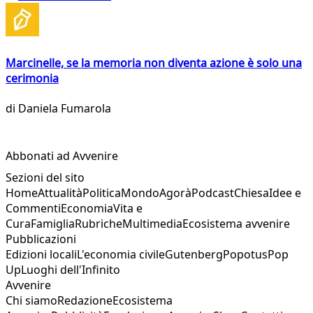
Marcinelle, se la memoria non diventa azione è solo una
cerimonia
di
Daniela Fumarola
Abbonati ad Avvenire
Sezioni del sito
Home
Attualità
Politica
Mondo
Agorà
Podcast
Chiesa
Idee e
Commenti
Economia
Vita e
Cura
Famiglia
Rubriche
Multimedia
Ecosistema avvenire
Pubblicazioni
Edizioni locali
L'economia civile
Gutenberg
Popotus
Pop
Up
Luoghi dell'Infinito
Avvenire
Chi siamo
Redazione
Ecosistema