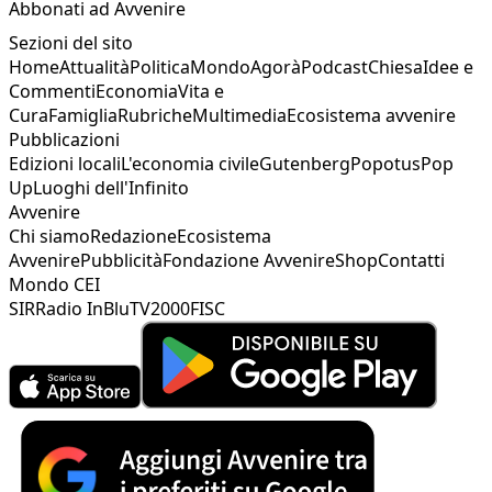
Abbonati ad Avvenire
Sezioni del sito
Home
Attualità
Politica
Mondo
Agorà
Podcast
Chiesa
Idee e
Commenti
Economia
Vita e
Cura
Famiglia
Rubriche
Multimedia
Ecosistema avvenire
Pubblicazioni
Edizioni locali
L'economia civile
Gutenberg
Popotus
Pop
Up
Luoghi dell'Infinito
Avvenire
Chi siamo
Redazione
Ecosistema
Avvenire
Pubblicità
Fondazione Avvenire
Shop
Contatti
Mondo CEI
SIR
Radio InBlu
TV2000
FISC