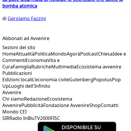
bomba atomica
di
Gerolamo Fazzini
Abbonati ad Avvenire
Sezioni del sito
Home
Attualità
Politica
Mondo
Agorà
Podcast
Chiesa
Idee e
Commenti
Economia
Vita e
Cura
Famiglia
Rubriche
Multimedia
Ecosistema avvenire
Pubblicazioni
Edizioni locali
L'economia civile
Gutenberg
Popotus
Pop
Up
Luoghi dell'Infinito
Avvenire
Chi siamo
Redazione
Ecosistema
Avvenire
Pubblicità
Fondazione Avvenire
Shop
Contatti
Mondo CEI
SIR
Radio InBlu
TV2000
FISC