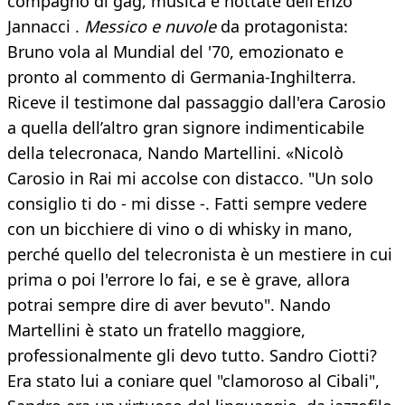
compagno di gag, musica e nottate dell’Enzo
Jannacci .
Messico e nuvole
da protagonista:
Bruno vola al Mundial del '70, emozionato e
pronto al commento di Germania-Inghilterra.
Riceve il testimone dal passaggio dall'era Carosio
a quella dell’altro gran signore indimenticabile
della telecronaca, Nando Martellini. «Nicolò
Carosio in Rai mi accolse con distacco. "Un solo
consiglio ti do - mi disse -. Fatti sempre vedere
con un bicchiere di vino o di whisky in mano,
perché quello del telecronista è un mestiere in cui
prima o poi l'errore lo fai, e se è grave, allora
potrai sempre dire di aver bevuto". Nando
Martellini è stato un fratello maggiore,
professionalmente gli devo tutto. Sandro Ciotti?
Era stato lui a coniare quel "clamoroso al Cibali",