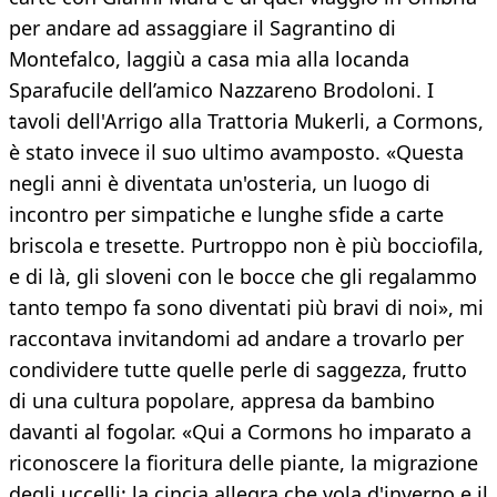
per andare ad assaggiare il Sagrantino di
Montefalco, laggiù a casa mia alla locanda
Sparafucile dell’amico Nazzareno Brodoloni. I
tavoli dell'Arrigo alla Trattoria Mukerli, a Cormons,
è stato invece il suo ultimo avamposto. «Questa
negli anni è diventata un'osteria, un luogo di
incontro per simpatiche e lunghe sfide a carte
briscola e tresette. Purtroppo non è più bocciofila,
e di là, gli sloveni con le bocce che gli regalammo
tanto tempo fa sono diventati più bravi di noi», mi
raccontava invitandomi ad andare a trovarlo per
condividere tutte quelle perle di saggezza, frutto
di una cultura popolare, appresa da bambino
davanti al fogolar. «Qui a Cormons ho imparato a
riconoscere la fioritura delle piante, la migrazione
degli uccelli: la cincia allegra che vola d'inverno e il