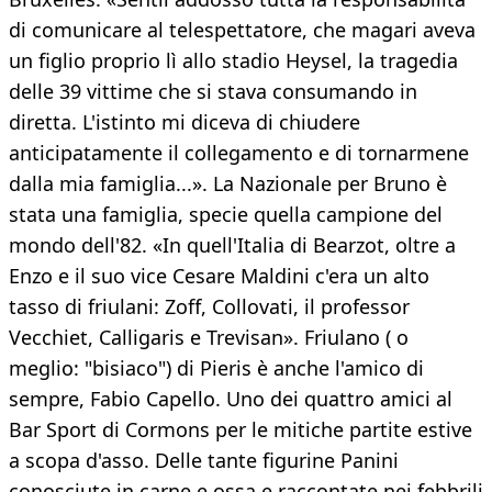
di comunicare al telespettatore, che magari aveva
un figlio proprio lì allo stadio Heysel, la tragedia
delle 39 vittime che si stava consumando in
diretta. L'istinto mi diceva di chiudere
anticipatamente il collegamento e di tornarmene
dalla mia famiglia...». La Nazionale per Bruno è
stata una famiglia, specie quella campione del
mondo dell'82. «In quell'Italia di Bearzot, oltre a
Enzo e il suo vice Cesare Maldini c'era un alto
tasso di friulani: Zoff, Collovati, il professor
Vecchiet, Calligaris e Trevisan». Friulano ( o
meglio: "bisiaco") di Pieris è anche l'amico di
sempre, Fabio Capello. Uno dei quattro amici al
Bar Sport di Cormons per le mitiche partite estive
a scopa d'asso. Delle tante figurine Panini
conosciute in carne e ossa e raccontate nei febbrili