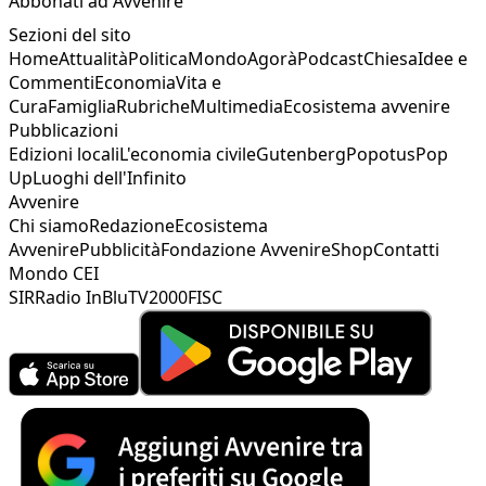
Abbonati ad Avvenire
Sezioni del sito
Home
Attualità
Politica
Mondo
Agorà
Podcast
Chiesa
Idee e
Commenti
Economia
Vita e
Cura
Famiglia
Rubriche
Multimedia
Ecosistema avvenire
Pubblicazioni
Edizioni locali
L'economia civile
Gutenberg
Popotus
Pop
Up
Luoghi dell'Infinito
Avvenire
Chi siamo
Redazione
Ecosistema
Avvenire
Pubblicità
Fondazione Avvenire
Shop
Contatti
Mondo CEI
SIR
Radio InBlu
TV2000
FISC