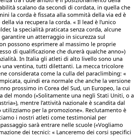
bilità scalano da secondi di cordata, in quella che
rmini la corda è fissata alla sommità della via ed è
della via recupera la corda. « Il lead è l’unico
lder, la specialità praticata senza corda, alcune
 garantire un atterraggio in sicurezza sul
e non possono esprimere al massimo le proprie
ocesso di qualificazione che durerà qualche anno»)
tà. In Italia gli atleti di alto livello sono una
una ventina, tutti dilettanti. La mecca tricolore
ene considerata come la culla del paraclimbing: «
rampicata, quindi era normale che anche la versione
’anno prossimo in Corea del Sud, un Europeo, la cui
a del mondo (»Solitamente una negli Stati Uniti, o a
ustria»), mentre l’attività nazionale è scandita dal
lo utilizziamo per la promozione». Reclutamento è
tiamo i nostri atleti come testimonial per
o passaggio sarà entrare nelle scuole («Vogliamo
mazione dei tecnici: « Lanceremo dei corsi specifici