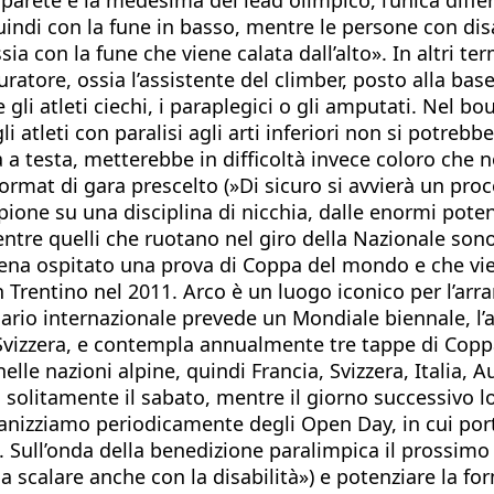
indi con la fune in basso, mentre le persone con disa
ia con la fune che viene calata dall’alto». In altri te
ratore, ossia l’assistente del climber, posto alla base 
li atleti ciechi, i paraplegici o gli amputati. Nel bou
atleti con paralisi agli arti inferiori non si potrebbe
ta a testa, metterebbe in difficoltà invece coloro ch
 format di gara prescelto (»Di sicuro si avvierà un pr
e su una disciplina di nicchia, dalle enormi potenziali
ntre quelli che ruotano nel giro della Nazionale sono 
appena ospitato una prova di Coppa del mondo e che vi
n Trentino nel 2011. Arco è un luogo iconico per l’ar
ndario internazionale prevede un Mondiale biennale, l
 Svizzera, e contempla annualmente tre tappe di Copp
elle nazioni alpine, quindi Francia, Svizzera, Italia, A
a solitamente il sabato, mentre il giorno successivo 
rganizziamo periodicamente degli Open Day, in cui por
a». Sull’onda della benedizione paralimpica il prossim
 scalare anche con la disabilità») e potenziare la for