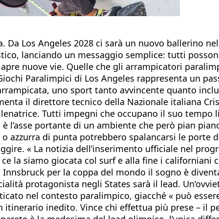
iva. Da Los Angeles 2028 ci sarà un nuovo ballerino n
tico, lanciando un messaggio semplice: tutti possono
pre nuove vie. Quelle che gli arrampicatori paralimpi
Giochi Paralimpici di Los Angeles rappresenta un pas
’arrampicata, uno sport tanto avvincente quanto inclusi
menta il direttore tecnico della Nazionale italiana C
lenatrice. Tutti impegni che occupano il suo tempo li
to è l’asse portante di un ambiente che però pian piano
 azzurra di punta potrebbero spalancarsi le porte dei 
uggire. « La notizia dell’inserimento ufficiale nel pr
o ce la siamo giocata col surf e alla fine i californi
nnsbruck per la coppa del mondo il sogno è diventato 
alità protagonista negli States sarà il lead. Un’ovvie
raticato nel contesto paralimpico, giacché « può essere 
n itinerario inedito. Vince chi effettua più prese – i
arete è la medesima del lead olimpico, l’unica differ