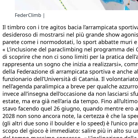
FederClimb |
Il timbro con i tre agitos bacia l’arrampicata sport
desideroso di mostrarsi nel più grande show agonis
parete come i normodotati, lo sport abbatte muri e a
« L’inclusione del paraclimbing nel programma dei 
di scoprire che non ci sono limiti per la pratica dell
rappresenta un sogno che inizia a realizzarsi», com
della Federazione di arrampicata sportiva e anche al
funzionario dell’Università di Catania. Il volontaria
nell’agenda paralimpica a breve per qualche azzurro o
invece all’insegna dell’occasione da non lasciarsi sf
estate, ma era già nell’aria da tempo. Fino all’ultim
stavo facendo quel 26 giugno, quando mentre ero a I
2028 non sono ancora note, la certezza è che la speci
(gli altri due sono il boulder e lo speed) è l’unico p
scopo del gioco è immediato: salire più in alto su u
del tempo massimo concesso. « L’inclinazione della p