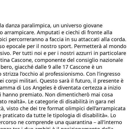
ella danza paralimpica, un universo giovane
 arrampicare. Amputati e ciechi di fronte alla
ci percorreranno a faccia in su attaccati alla corda.
so epocale per il nostro sport. Permetterà al mondo
vo. Per tutti noi e per i nostri azzurri in particolare
ristina Cascone, componente del consiglio nazionale
bero, giacché dalle 9 alle 17 Cascone è un
 strizza l’occhio al professionismo. Con l’ingresso
corpi militari. Questo sarà il futuro, il presente è
ogramma di Los Angeles è diventata certezza a inizio
ani ci hanno premiato. Non dimenticherò mai cosa
realtà». Le categorie di disabilità in gara nel
tà, visto che dei tre format olimpici dell’arrampicata
praticato da tutte le tipologia di disabilità». Lo
l percorso ne comprende una quarantina – all’interno
enza tra i due ambiti è il posizionamento della