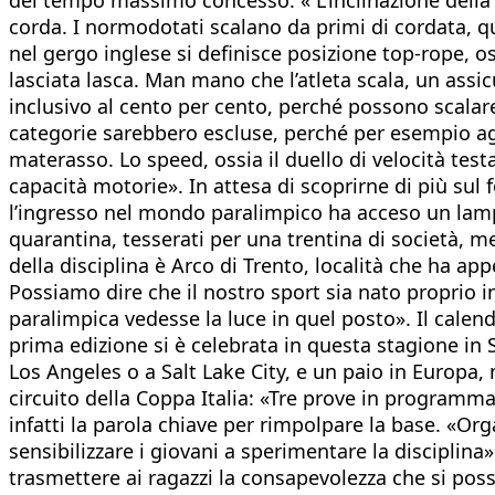
corda. I normodotati scalano da primi di cordata, qu
nel gergo inglese si definisce posizione top-rope, oss
lasciata lasca. Man mano che l’atleta scala, un assicu
inclusivo al cento per cento, perché possono scalare g
categorie sarebbero escluse, perché per esempio agli 
materasso. Lo speed, ossia il duello di velocità tes
capacità motorie». In attesa di scoprirne di più sul
l’ingresso nel mondo paralimpico ha acceso un lampion
quarantina, tesserati per una trentina di società, me
della disciplina è Arco di Trento, località che ha 
Possiamo dire che il nostro sport sia nato proprio i
paralimpica vedesse la luce in quel posto». Il cale
prima edizione si è celebrata in questa stagione in
Los Angeles o a Salt Lake City, e un paio in Europa, n
circuito della Coppa Italia: «Tre prove in programm
infatti la parola chiave per rimpolpare la base. «O
sensibilizzare i giovani a sperimentare la disciplin
trasmettere ai ragazzi la consapevolezza che si possa