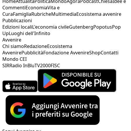
Home
Attualità
Politica
Mondo
Agorà
Podcast
Chiesa
Idee e
Commenti
Economia
Vita e
Cura
Famiglia
Rubriche
Multimedia
Ecosistema avvenire
Pubblicazioni
Edizioni locali
L'economia civile
Gutenberg
Popotus
Pop
Up
Luoghi dell'Infinito
Avvenire
Chi siamo
Redazione
Ecosistema
Avvenire
Pubblicità
Fondazione Avvenire
Shop
Contatti
Mondo CEI
SIR
Radio InBlu
TV2000
FISC