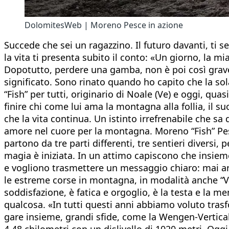
DolomitesWeb | Moreno Pesce in azione
Succede che sei un ragazzino. Il futuro davanti, ti s
la vita ti presenta subito il conto: «Un giorno, la m
Dopotutto, perdere una gamba, non è poi così grave. 
significato. Sono rinato quando ho capito che la so
“Fish” per tutti, originario di Noale (Ve) e oggi, qu
finire chi come lui ama la montagna alla follia, il s
che la vita continua. Un istinto irrefrenabile che sa
amore nel cuore per la montagna. Moreno “Fish” Pes
partono da tre parti differenti, tre sentieri diversi,
magia è iniziata. In un attimo capiscono che insiem
e vogliono trasmettere un messaggio chiaro: mai arren
le estreme corse in montagna, in modalità anche “Ve
soddisfazione, è fatica e orgoglio, è la testa e la
qualcosa. «In tutti questi anni abbiamo voluto tras
gare insieme, grandi sfide, come la Wengen-Vertical
4,48 chilometri con un dislivello di 1020 metri. Oggi