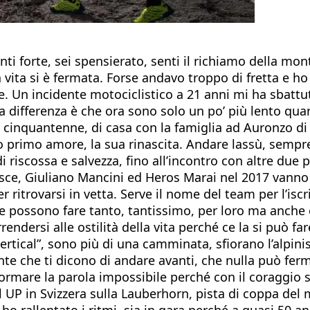
enti forte, sei spensierato, senti il richiamo della mo
ia vita si è fermata. Forse andavo troppo di fretta e 
Un incidente motociclistico a 21 anni mi ha sbattuto 
la differenza è che ora sono solo un po’ più lento q
asi cinquantenne, di casa con la famiglia ad Auronzo di
uo primo amore, la sua rinascita. Andare lassù, sempre 
 di riscossa e salvezza, fino all’incontro con altre du
ce, Giuliano Mancini ed Heros Marai nel 2017 vanno i
 per ritrovarsi in vetta. Serve il nome del team per l’i
e possono fare tanto, tantissimo, per loro ma anche e
dersi alle ostilità della vita perché ce la si può far
rtical”, sono più di una camminata, sfiorano l’alpin
 mente che ti dicono di andare avanti, che nulla può 
formare la parola impossibile perché con il coraggio 
 UP in Svizzera sulla Lauberhorn, pista di coppa del
 ho rallentato i ritmi, sia in gara perché a quasi 50 