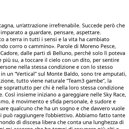
ntagna, un’attrazione irrefrenabile. Succede però che
ho imparato a guardare, pensare, aspettare.
a terra in tutti i sensi e la vita ha cambiato
uando corro o cammino». Parole di Moreno Pesce,
 Cadore, dalle parti di Belluno, perché solo lì poteva
più su, a toccare il cielo con un dito, per sentire
e persone nella stessa condizione e con lo stesso
n un “Vertical” sul Monte Baldo, sono tre amputati,
scrizione, tutto viene naturale “Team3 gambe”, la
 soprattutto per chi è nella loro stessa condizione
e. Così insieme iniziano a gareggiare nelle Sky Race,
ismo, è movimento e sfida personale, è sudore e
fermare qualcuno che ha un sogno e che davvero vuole
si può raggiungere l’obbiettivo. Abbiamo fatto tante
 mondo di discesa libera che conta una lunghezza di
anni mi accorgo che ho tempi di recupero più alti e