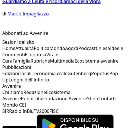
Guardiamo a Ceuta e ricordiamoci della Vlora
di
Marco Impagliazzo
Abbonati ad Avvenire
Sezioni del sito
Home
Attualità
Politica
Mondo
Agorà
Podcast
Chiesa
Idee e
Commenti
Economia
Vita e
Cura
Famiglia
Rubriche
Multimedia
Ecosistema avvenire
Pubblicazioni
Edizioni locali
L'economia civile
Gutenberg
Popotus
Pop
Up
Luoghi dell'Infinito
Avvenire
Chi siamo
Redazione
Ecosistema
Avvenire
Pubblicità
Fondazione Avvenire
Shop
Contatti
Mondo CEI
SIR
Radio InBlu
TV2000
FISC