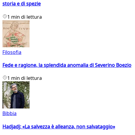
storia e di spezie
1 min di lettura
Filosofia
Fede e ragione, la splendida anomalia di Severino Boezio
1 min di lettura
Bibbia
Hadjadj: «La salvezza è alleanza, non salvataggio»