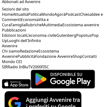
Abbonati ad Avvenire
Sezioni del sito
Home
Attualità
Politica
Mondo
Agorà
Podcast
Chiesa
Idee e
Commenti
Economia
Vita e
Cura
Famiglia
Rubriche
Multimedia
Ecosistema avvenire
Pubblicazioni
Edizioni locali
L'economia civile
Gutenberg
Popotus
Pop
Up
Luoghi dell'Infinito
Avvenire
Chi siamo
Redazione
Ecosistema
Avvenire
Pubblicità
Fondazione Avvenire
Shop
Contatti
Mondo CEI
SIR
Radio InBlu
TV2000
FISC