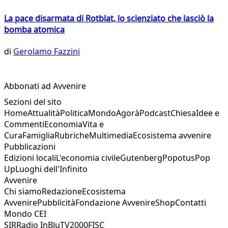
La pace disarmata di Rotblat, lo scienziato che lasciò la
bomba atomica
di
Gerolamo Fazzini
Abbonati ad Avvenire
Sezioni del sito
Home
Attualità
Politica
Mondo
Agorà
Podcast
Chiesa
Idee e
Commenti
Economia
Vita e
Cura
Famiglia
Rubriche
Multimedia
Ecosistema avvenire
Pubblicazioni
Edizioni locali
L'economia civile
Gutenberg
Popotus
Pop
Up
Luoghi dell'Infinito
Avvenire
Chi siamo
Redazione
Ecosistema
Avvenire
Pubblicità
Fondazione Avvenire
Shop
Contatti
Mondo CEI
SIR
Radio InBlu
TV2000
FISC