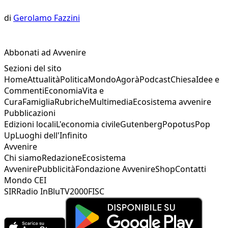
di
Gerolamo Fazzini
Abbonati ad Avvenire
Sezioni del sito
Home
Attualità
Politica
Mondo
Agorà
Podcast
Chiesa
Idee e
Commenti
Economia
Vita e
Cura
Famiglia
Rubriche
Multimedia
Ecosistema avvenire
Pubblicazioni
Edizioni locali
L'economia civile
Gutenberg
Popotus
Pop
Up
Luoghi dell'Infinito
Avvenire
Chi siamo
Redazione
Ecosistema
Avvenire
Pubblicità
Fondazione Avvenire
Shop
Contatti
Mondo CEI
SIR
Radio InBlu
TV2000
FISC