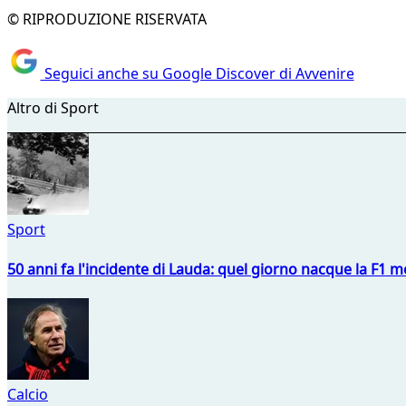
© RIPRODUZIONE RISERVATA
Seguici anche su Google Discover di Avvenire
Altro di Sport
Sport
50 anni fa l'incidente di Lauda: quel giorno nacque la F1 mo
Calcio