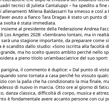
quadri tecnici di Julieta Cantaluppi – ha spedito a fi
 allenamenti Milena Baldassarri ha smesso e così a F
l’aver avuto a fianco Tara Dragas è stato un punto di 
la svolta è stata immediata.
insieme al presidente della Federazione Andrea Facc
hi di Los Angeles 2028: «Sembrano lontani, ma in real
26 sarà una stagione importante, da preparare come si
a è scandito dallo studio: «Sono iscritta alla facoltà 
grande, ma ho scelto questo ambito perché nello spo
sidera a pieno titolo un’ambasciatrice del suo sport:
parigina, il commento è duplice: « Dal punto di visto
 quando sono tornata a casa perché ho vissuto qualco
cizio con la palla che ha condizionato la mia finale, 
 adesso di nuovo in marcia. Otto ore al giorno di fati
danza classica, difficoltà di corpo, musica e attrezz
o è fondamentale avere accanto persone con cui pot