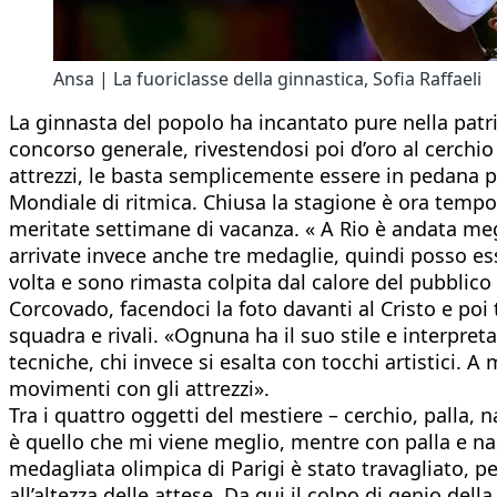
Ansa | La fuoriclasse della ginnastica, Sofia Raffaeli
La ginnasta del popolo ha incantato pure nella patri
concorso generale, rivestendosi poi d’oro al cerchio 
attrezzi, le basta semplicemente essere in pedana per
Mondiale di ritmica. Chiusa la stagione è ora tempo
meritate settimane di vacanza. « A Rio è andata megli
arrivate invece anche tre medaglie, quindi posso esse
volta e sono rimasta colpita dal calore del pubblico d
Corcovado, facendoci la foto davanti al Cristo e p
squadra e rivali. «Ognuna ha il suo stile e interpreta
tecniche, chi invece si esalta con tocchi artistici.
movimenti con gli attrezzi».
Tra i quattro oggetti del mestiere – cerchio, palla, na
è quello che mi viene meglio, mentre con palla e nast
medagliata olimpica di Parigi è stato travagliato, p
all’altezza delle attese. Da qui il colpo di genio del