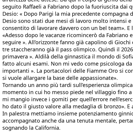
seguito Raffaeli a Fabriano dopo la fuoriuscita dai 
Desio: « Dopo Parigi la mia precedente compagna di
Desio sono stati due mesi di lavoro molto intensi e 
consentito di lavorare davvero con un bel team». E 
«Adesso dopo le vacanze ricomincerò da Fabriano e 
seguire ». All’orizzonte fanno già capolino di Gioc
tre staccheranno già il pass olimpico. Quindi il 20
primavera ». Aldilà della ginnastica il mondo di Sofi
fatto alcuni esami. Non mi vedo come psicologa da 
importanti ». La portacolori delle Fiamme Oro si con
si vuole allargare la base delle appassionate».
Tornando un anno più tardi sull’esperienza olimpica 
momento in cui ho messo piede nel villaggio fino a
mi mangio invece i gomiti per quell’errore nell’eser
ho dato il giusto valore alla medaglia di bronzo». E
In palestra mettiamo insieme potenziamento ginnico, 
accompagnato anche da una tenuta mentale, pertant
sognando la California.