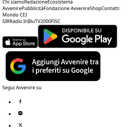
Chi siamo
Redazione
Ecosistema
Avvenire
Pubblicità
Fondazione Avvenire
Shop
Contatti
Mondo CEI
SIR
Radio InBlu
TV2000
FISC
Segui Avvenire su