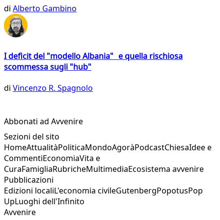
di
Alberto Gambino
I deficit del "modello Albania" e quella rischiosa
scommessa sugli "hub"
di
Vincenzo R. Spagnolo
Abbonati ad Avvenire
Sezioni del sito
Home
Attualità
Politica
Mondo
Agorà
Podcast
Chiesa
Idee e
Commenti
Economia
Vita e
Cura
Famiglia
Rubriche
Multimedia
Ecosistema avvenire
Pubblicazioni
Edizioni locali
L'economia civile
Gutenberg
Popotus
Pop
Up
Luoghi dell'Infinito
Avvenire