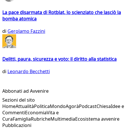
La pace disarmata di Rotblat, lo scienziato che lasciò la
bomba atomica
di
Gerolamo Fazzini
Delitti, paura, sicurezza e voto: il diritto alla statistica
di
Leonardo Becchetti
Abbonati ad Avvenire
Sezioni del sito
Home
Attualità
Politica
Mondo
Agorà
Podcast
Chiesa
Idee e
Commenti
Economia
Vita e
Cura
Famiglia
Rubriche
Multimedia
Ecosistema avvenire
Pubblicazioni