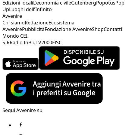
Edizioni locali
L'economia civile
Gutenberg
Popotus
Pop
Up
Luoghi dell'Infinito
Avvenire
Chi siamo
Redazione
Ecosistema
Avvenire
Pubblicità
Fondazione Avvenire
Shop
Contatti
Mondo CEI
SIR
Radio InBlu
TV2000
FISC
Segui Avvenire su