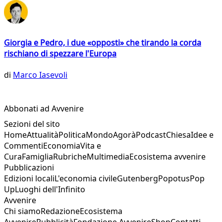
Giorgia e Pedro, i due «opposti» che tirando la corda
rischiano di spezzare l'Europa
di
Marco Iasevoli
Abbonati ad Avvenire
Sezioni del sito
Home
Attualità
Politica
Mondo
Agorà
Podcast
Chiesa
Idee e
Commenti
Economia
Vita e
Cura
Famiglia
Rubriche
Multimedia
Ecosistema avvenire
Pubblicazioni
Edizioni locali
L'economia civile
Gutenberg
Popotus
Pop
Up
Luoghi dell'Infinito
Avvenire
Chi siamo
Redazione
Ecosistema
Avvenire
Pubblicità
Fondazione Avvenire
Shop
Contatti