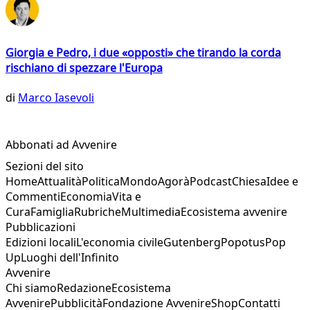
Giorgia e Pedro, i due «opposti» che tirando la corda
rischiano di spezzare l'Europa
di
Marco Iasevoli
Abbonati ad Avvenire
Sezioni del sito
Home
Attualità
Politica
Mondo
Agorà
Podcast
Chiesa
Idee e
Commenti
Economia
Vita e
Cura
Famiglia
Rubriche
Multimedia
Ecosistema avvenire
Pubblicazioni
Edizioni locali
L'economia civile
Gutenberg
Popotus
Pop
Up
Luoghi dell'Infinito
Avvenire
Chi siamo
Redazione
Ecosistema
Avvenire
Pubblicità
Fondazione Avvenire
Shop
Contatti