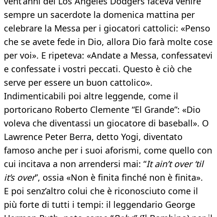
vent’anni dei Los Angeles Dodgers faceva venire
sempre un sacerdote la domenica mattina per
celebrare la Messa per i giocatori cattolici: «Penso
che se avete fede in Dio, allora Dio farà molte cose
per voi». E ripeteva: «Andate a Messa, confessatevi
e confessate i vostri peccati. Questo è ciò che
serve per essere un buon cattolico».
Indimenticabili poi altre leggende, come il
portoricano Roberto Clemente “El Grande”: «Dio
voleva che diventassi un giocatore di baseball». O
Lawrence Peter Berra, detto Yogi, diventato
famoso anche per i suoi aforismi, come quello con
cui incitava a non arrendersi mai: “
It ain’t over ‘til
it’s over
”, ossia «Non è finita finché non è finita».
E poi senz’altro colui che è riconosciuto come il
più forte di tutti i tempi: il leggendario George