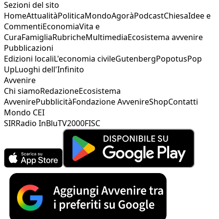
Sezioni del sito
Home
Attualità
Politica
Mondo
Agorà
Podcast
Chiesa
Idee e
Commenti
Economia
Vita e
Cura
Famiglia
Rubriche
Multimedia
Ecosistema avvenire
Pubblicazioni
Edizioni locali
L'economia civile
Gutenberg
Popotus
Pop
Up
Luoghi dell'Infinito
Avvenire
Chi siamo
Redazione
Ecosistema
Avvenire
Pubblicità
Fondazione Avvenire
Shop
Contatti
Mondo CEI
SIR
Radio InBlu
TV2000
FISC