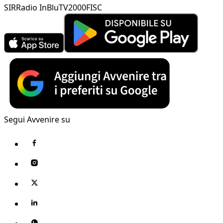
SIR
Radio InBlu
TV2000
FISC
Segui Avvenire su