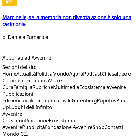
Marcinelle, se la memoria non diventa azione è solo una
cerimonia
di
Daniela Fumarola
Abbonati ad Avvenire
Sezioni del sito
Home
Attualità
Politica
Mondo
Agorà
Podcast
Chiesa
Idee e
Commenti
Economia
Vita e
Cura
Famiglia
Rubriche
Multimedia
Ecosistema avvenire
Pubblicazioni
Edizioni locali
L'economia civile
Gutenberg
Popotus
Pop
Up
Luoghi dell'Infinito
Avvenire
Chi siamo
Redazione
Ecosistema
Avvenire
Pubblicità
Fondazione Avvenire
Shop
Contatti
Mondo CEI