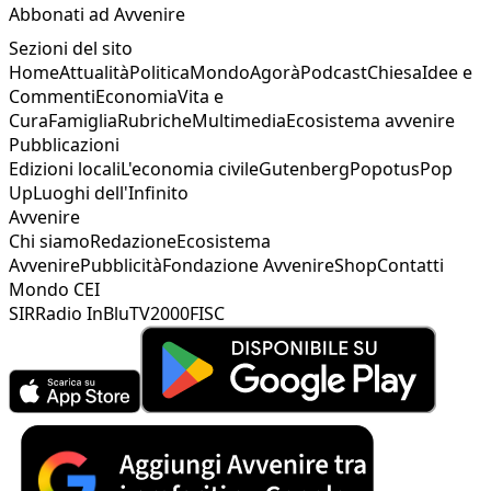
Abbonati ad Avvenire
Sezioni del sito
Home
Attualità
Politica
Mondo
Agorà
Podcast
Chiesa
Idee e
Commenti
Economia
Vita e
Cura
Famiglia
Rubriche
Multimedia
Ecosistema avvenire
Pubblicazioni
Edizioni locali
L'economia civile
Gutenberg
Popotus
Pop
Up
Luoghi dell'Infinito
Avvenire
Chi siamo
Redazione
Ecosistema
Avvenire
Pubblicità
Fondazione Avvenire
Shop
Contatti
Mondo CEI
SIR
Radio InBlu
TV2000
FISC