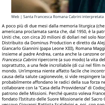
Web | Santa Francesca Romana Cabrini interpretata d
A poco più di due mesi dalla memoria liturgica (che r
americana proclamata santa che, dal 1950, è la patr
Uniti che, con circa 20 milioni di dollari nel solo No
Distribuito da Dominus Production e diretto da Al
Giancarlo Giannini (papa Leone XIII), Romana Maggior
insieme al padre Andrea, canta anche la canzone ori
Francesca Cabrini
ripercorre (a suo modo) la vita de
soprattutto, a una fede incrollabile (di cui nel film n
mondo. Un’impresa niente affatto facile che incontr
causa della salute cagionevole, si vide respingere 
probabilmente affondano le radici della sua forza nel
collaborare con la “Casa della Provvidenza” di Codo
patrono delle Missioni. Perché questo voleva Frances
fondato l’Istituto delle Suore Missionarie del Sacro 
vescovo Giovanni Battista Scalabrini e, poi, con pap