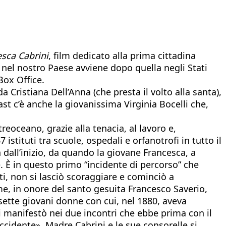
sca Cabrini
, film dedicato alla prima cittadina
 nel nostro Paese avviene dopo quella negli Stati
Box Office.
a Cristiana Dell’Anna (che presta il volto alla santa),
st c’è anche la giovanissima Virginia Bocelli che,
eoceano, grazie alla tenacia, al lavoro e,
 istituti tra scuole, ospedali e orfanotrofi in tutto il
dall’inizio, da quando la giovane Francesca, a
. È in questo primo “incidente di percorso” che
tti, non si lasciò scoraggiare e cominciò a
me, in onore del santo gesuita Francesco Saverio,
 sette giovani donne con cui, nel 1880, aveva
 si manifestò nei due incontri che ebbe prima con il
Occidente». Madre Cabrini e le sue consorelle si