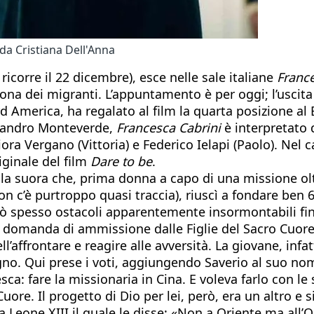
a Cristiana Dell'Anna
icorre il 22 dicembre), esce nelle sale italiane
France
ona dei migranti. L’appuntamento è per oggi; l’uscita
rd America, ha regalato al film la quarta posizione al 
ejandro Monteverde,
Francesca Cabrini
è interpretato d
a Vergano (Vittoria) e Federico Ielapi (Paolo). Nel ca
ginale del film
Dare to be
.
lla suora che, prima donna a capo di una missione oltr
on c’è purtroppo quasi traccia), riuscì a fondare ben 67
ò spesso ostacoli apparentemente insormontabili fin 
la domanda di ammissione dalle Figlie del Sacro Cuore
l’affrontare e reagire alle avversità. La giovane, infa
gno. Qui prese i voti, aggiungendo Saverio al suo no
ca: fare la missionaria in Cina. E voleva farlo con le
Cuore. Il progetto di Dio per lei, però, era un altro e
a Leone XIII il quale le disse: «Non a Oriente ma all’