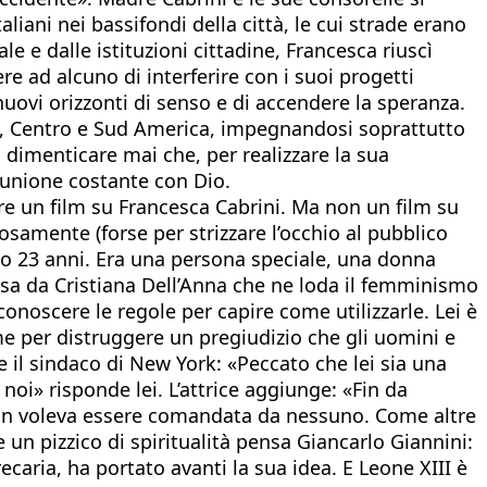
liani nei bassifondi della città, le cui strade erano
 e dalle istituzioni cittadine, Francesca riuscì
e ad alcuno di interferire con i suoi progetti
 nuovi orizzonti di senso e di accendere la speranza.
pa, Centro e Sud America, impegnandosi soprattutto
 dimenticare mai che, per realizzare la sua
l’unione costante con Dio.
re un film su Francesca Cabrini. Ma non un film su
osamente (forse per strizzare l’occhio al pubblico
vo 23 anni. Era una persona speciale, una donna
isa da Cristiana Dell’Anna che ne loda il femminismo
 conoscere le regole per capire come utilizzarle. Lei è
me per distruggere un pregiudizio che gli uomini e
 il sindaco di New York: «Peccato che lei sia una
i» risponde lei. L’attrice aggiunge: «Fin da
a non voleva essere comandata da nessuno. Come altre
un pizzico di spiritualità pensa Giancarlo Giannini:
aria, ha portato avanti la sua idea. E Leone XIII è