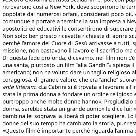
ritrovarono così a New York, dove scoprirono le terrib
popolate dai numerosi orfani, considerati poco più ch
comunque a portare a termine la sua impresa a New Yo
apostolici ed educativi le consentirono di superare gl
Non solo: ben presto ricevette richieste di aprire 
perché l’amore del Cuore di Gesù arrivasse a tutti, 
missione, non bastavano il lavoro e il sacrificio ma
Di questa fede profonda, dicevamo, nel film non c’è
una santa, piuttosto un film “alla Gandhi”» spiega i
americano) non ha voluto dare un taglio religioso 
coraggiosa, di grande valore, che era “anche” suora
ante litteram
: «La Cabrini si è trovata a lavorare all
stata la prima donna a fondare un ordine religioso 
purtroppo anche molte donne hanno». Pregiudizio esp
donna, sarebbe stata un grande uomo» le dice lui; «
bambina lei sognava la liberà di poter scegliere. L
donne del suo tempo ha cambiato la storia, pur rest
«Questo film è importante perché riguarda l’anima di