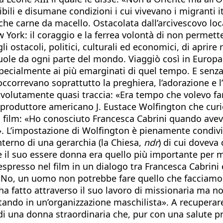
ili e disumane condizioni i cui vivevano i migranti ita
e carne da macello. Ostacolata dall’arcivescovo locale
rk: il coraggio e la ferrea volontà di non permetter
i ostacoli, politici, culturali ed economici, di aprire
scuole da ogni parte del mondo. Viaggiò così in Euro
specialmente ai più emarginati di quel tempo. E senza
 occorrevano soprattutto la preghiera, l’adorazione e 
 volutamente quasi traccia: «Era tempo che volevo fa
l produttore americano J. Eustace Wolfington che curi
al film: «Ho conosciuto Francesca Cabrini quando ave
». L’impostazione di Wolfington è pienamente condiv
’interno di una gerarchia (la Chiesa,
ndr
) di cui doveva
e il suo essere donna era quello più importante per 
resso nel film in un dialogo tra Francesca Cabrini e
No, un uomo non potrebbe fare quello che facciamo no
o ha fatto attraverso il suo lavoro di missionaria m
ando in un’organizzazione maschilista». A recuperare 
 una donna straordinaria che, pur con una salute prec