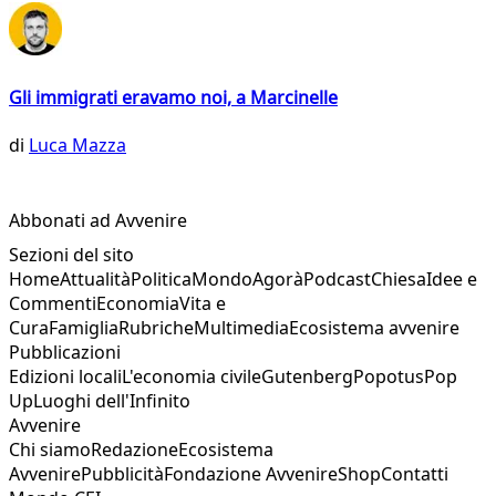
Gli immigrati eravamo noi, a Marcinelle
di
Luca Mazza
Abbonati ad Avvenire
Sezioni del sito
Home
Attualità
Politica
Mondo
Agorà
Podcast
Chiesa
Idee e
Commenti
Economia
Vita e
Cura
Famiglia
Rubriche
Multimedia
Ecosistema avvenire
Pubblicazioni
Edizioni locali
L'economia civile
Gutenberg
Popotus
Pop
Up
Luoghi dell'Infinito
Avvenire
Chi siamo
Redazione
Ecosistema
Avvenire
Pubblicità
Fondazione Avvenire
Shop
Contatti