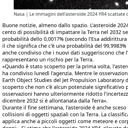
Nasa | Le immagini dell'asteroide 2024 YR4 scattate 
Buone notizie, almeno dallo spazio. ​L'asteroide 202
cento di possibilità di impattare la Terra nel 2032
probabilità dello 0,0017% (secondo l'Esa addirittura 
il che significa che c'è una probabilità del 99,9983% 
anche condiviso che i nuovi dati suggeriscono che l'a
rappresentano un rischio per la Terra.
«Quando è stato scoperto per la prima volta, l'aster
ha condiviso lunedì l'agenzia. Mentre le osservazioni
Earth Object Studies del Jet Propulsion Laboratory de
scoperto che non c'è alcun potenziale significativo 
osservazioni hanno ulteriormente ridotto l'incertezza
dicembre 2032 si è allontanata dalla Terra».
Durante il fine settimana, l'asteroide è anche sceso 
collisioni di oggetti spaziali con la Terra. La classif
applica anche a piccoli oggetti come meteore e cor
danni». Si stima che l'asteroide 2024 YR4, rilevato d