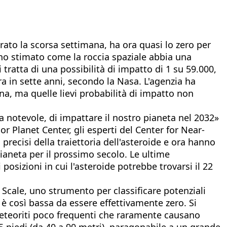
trato la scorsa settimana, ha ora quasi lo zero per
nno stimato come la roccia spaziale abbia una
 tratta di una possibilità di impatto di 1 su 59.000,
rra in sette anni, secondo la Nasa. L'agenzia ha
una, ma quelle lievi probabilità di impatto non
a notevole, di impattare il nostro pianeta nel 2032»
r Planet Center, gli esperti del Center for Near-
precisi della traiettoria dell'asteroide e ora hanno
ianeta per il prossimo secolo. Le ultime
posizioni in cui l'asteroide potrebbe trovarsi il 22
 Scale, uno strumento per classificare potenziali
 o è così bassa da essere effettivamente zero. Si
meteoriti poco frequenti che raramente causano
95 piedi (da 40 a 90 metri), paragonabile a un grande