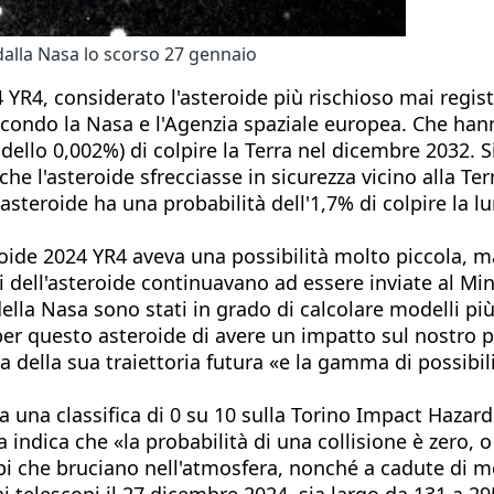
dalla Nasa lo scorso 27 gennaio
4 YR4, considerato l'asteroide più rischioso mai regis
 secondo la Nasa e l'Agenzia spaziale europea. Che ha
dello 0,002%) di colpire la Terra nel dicembre 2032. Si
che l'asteroide sfrecciasse in sicurezza vicino alla Te
steroide ha una probabilità dell'1,7% di colpire la l
oide 2024 YR4 aveva una possibilità molto piccola, m
 dell'asteroide continuavano ad essere inviate al Mino
lla Nasa sono stati in grado di calcolare modelli più 
per questo asteroide di avere un impatto sul nostro p
 della sua traiettoria futura «e la gamma di possibili 
a una classifica di 0 su 10 sulla Torino Impact Hazard
ica indica che «la probabilità di una collisione è zero,
pi che bruciano nell'atmosfera, nonché a cadute di 
ai telescopi il 27 dicembre 2024, sia largo da 131 a 2