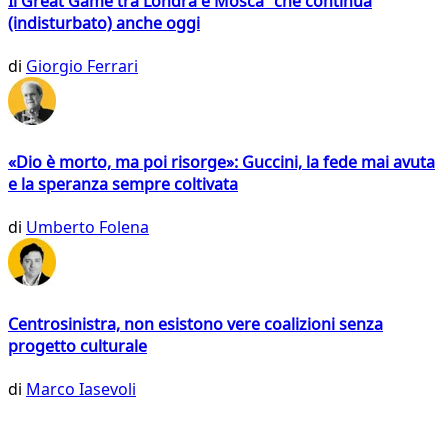
Il Great Game tra Londra e Mosca che continua
(indisturbato) anche oggi
di
Giorgio Ferrari
«Dio è morto, ma poi risorge»: Guccini, la fede mai avuta
e la speranza sempre coltivata
di
Umberto Folena
Centrosinistra, non esistono vere coalizioni senza
progetto culturale
di
Marco Iasevoli