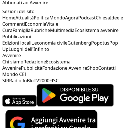
Abbonati ad Avvenire
Sezioni del sito
Home
Attualità
Politica
Mondo
Agorà
Podcast
Chiesa
Idee e
Commenti
Economia
Vita e
Cura
Famiglia
Rubriche
Multimedia
Ecosistema avvenire
Pubblicazioni
Edizioni locali
L'economia civile
Gutenberg
Popotus
Pop
Up
Luoghi dell'Infinito
Avvenire
Chi siamo
Redazione
Ecosistema
Avvenire
Pubblicità
Fondazione Avvenire
Shop
Contatti
Mondo CEI
SIR
Radio InBlu
TV2000
FISC