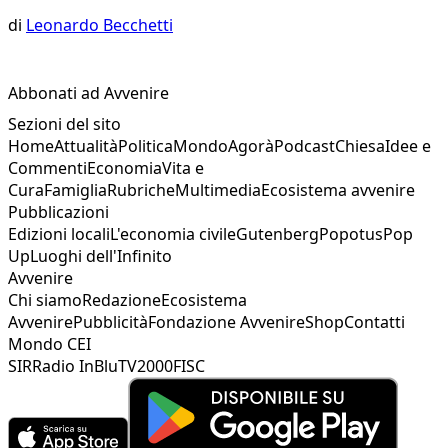
di
Leonardo Becchetti
Abbonati ad Avvenire
Sezioni del sito
Home
Attualità
Politica
Mondo
Agorà
Podcast
Chiesa
Idee e
Commenti
Economia
Vita e
Cura
Famiglia
Rubriche
Multimedia
Ecosistema avvenire
Pubblicazioni
Edizioni locali
L'economia civile
Gutenberg
Popotus
Pop
Up
Luoghi dell'Infinito
Avvenire
Chi siamo
Redazione
Ecosistema
Avvenire
Pubblicità
Fondazione Avvenire
Shop
Contatti
Mondo CEI
SIR
Radio InBlu
TV2000
FISC