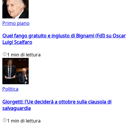
Primo piano
Quel fango gratuito e ingiusto di Bignami (FdI) su Oscar
Luigi Scalfaro
1 min di lettura
Politica
Giorgetti: l'Ue deciderà a ottobre sulla clausola di
salvaguardia
1 min di lettura