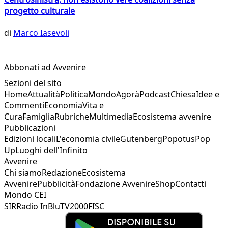
progetto culturale
di
Marco Iasevoli
Abbonati ad Avvenire
Sezioni del sito
Home
Attualità
Politica
Mondo
Agorà
Podcast
Chiesa
Idee e
Commenti
Economia
Vita e
Cura
Famiglia
Rubriche
Multimedia
Ecosistema avvenire
Pubblicazioni
Edizioni locali
L'economia civile
Gutenberg
Popotus
Pop
Up
Luoghi dell'Infinito
Avvenire
Chi siamo
Redazione
Ecosistema
Avvenire
Pubblicità
Fondazione Avvenire
Shop
Contatti
Mondo CEI
SIR
Radio InBlu
TV2000
FISC