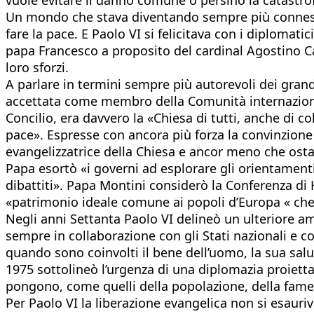
Un mondo che stava diventando sempre più connesso,
fare la pace. E Paolo VI si felicitava con i diplomat
papa Francesco a proposito del cardinal Agostino Cas
loro sforzi.
A parlare in termini sempre più autorevoli dei gra
accettata come membro della Comunità internazionale.
Concilio, era davvero la «Chiesa di tutti, anche di c
pace». Espresse con ancora più forza la convinzion
evangelizzatrice della Chiesa e ancor meno che ostac
Papa esortò «i governi ad esplorare gli orientamenti 
dibattiti». Papa Montini considerò la Conferenza di
«patrimonio ideale comune ai popoli d’Europa « che l’
Negli anni Settanta Paolo VI delineò un ulteriore a
sempre in collaborazione con gli Stati nazionali e co
quando sono coinvolti il bene dell’uomo, la sua salute 
1975 sottolineò l’urgenza di una diplomazia proiett
pongono, come quelli della popolazione, della fame,
Per Paolo VI la liberazione evangelica non si esauriv