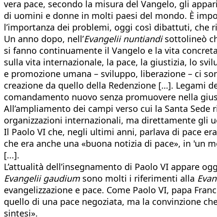
vera pace, secondo la misura del Vangelo, gli appari
di uomini e donne in molti paesi del mondo. È impos
l’importanza dei problemi, oggi così dibattuti, che r
Un anno dopo, nell’
Evangelii
nuntiandi
sottolineò ch
si fanno continuamente il Vangelo e la vita concret
sulla vita internazionale, la pace, la giustizia, lo 
e promozione umana – sviluppo, liberazione – ci sono
creazione da quello della Redenzione […]. Legami de
comandamento nuovo senza promuovere nella giustizia
All’ampliamento dei campi verso cui la Santa Sede ri
organizzazioni internazionali, ma direttamente gli uom
Il Paolo VI che, negli ultimi anni, parlava di pace e
che era anche una «buona notizia di pace», in 'un m
[...].
L’attualità dell’insegnamento di Paolo VI appare ogg
Evangelii gaudium
sono molti i riferimenti alla
Evan
evangelizzazione e pace. Come Paolo VI, papa France
quello di una pace negoziata, ma la convinzione che 
sintesi».