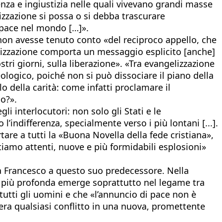
enza e ingiustizia nelle quali vivevano grandi masse
izzazione si possa o si debba trascurare
a pace nel mondo […]».
non avesse tenuto conto «del reciproco appello, che
elizzazione comporta un messaggio esplicito [anche]
stri giorni, sulla liberazione». «Tra evangelizzazione
ologico, poiché non si può dissociare il piano della
 della carità: come infatti proclamare il
o?».
i interlocutori: non solo gli Stati e le
l’indifferenza, specialmente verso i più lontani [...].
are a tutti la «Buona Novella della fede cristiana»,
tiamo attenti, nuove e più formidabili esplosioni»
apa Francesco a questo suo predecessore. Nella
ia più profonda emerge soprattutto nel legame tra
utti gli uomini e che «l’annuncio di pace non è
pera qualsiasi conflitto in una nuova, promettente