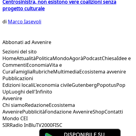
Centrosinistra, non esistono vere coalizioni senza
progetto culturale
di
Marco Iasevoli
Abbonati ad Avvenire
Sezioni del sito
Home
Attualità
Politica
Mondo
Agorà
Podcast
Chiesa
Idee e
Commenti
Economia
Vita e
Cura
Famiglia
Rubriche
Multimedia
Ecosistema avvenire
Pubblicazioni
Edizioni locali
L'economia civile
Gutenberg
Popotus
Pop
Up
Luoghi dell'Infinito
Avvenire
Chi siamo
Redazione
Ecosistema
Avvenire
Pubblicità
Fondazione Avvenire
Shop
Contatti
Mondo CEI
SIR
Radio InBlu
TV2000
FISC