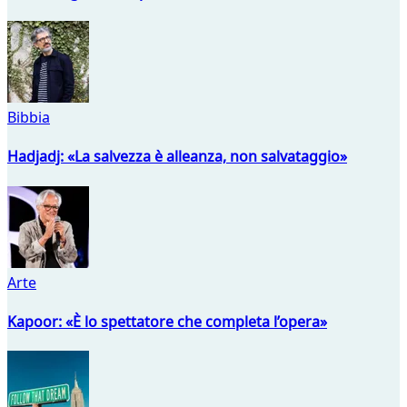
Bibbia
Hadjadj: «La salvezza è alleanza, non salvataggio»
Arte
Kapoor: «È lo spettatore che completa l’opera»