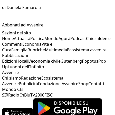
di
Daniela Fumarola
Abbonati ad Avvenire
Sezioni del sito
Home
Attualità
Politica
Mondo
Agorà
Podcast
Chiesa
Idee e
Commenti
Economia
Vita e
Cura
Famiglia
Rubriche
Multimedia
Ecosistema avvenire
Pubblicazioni
Edizioni locali
L'economia civile
Gutenberg
Popotus
Pop
Up
Luoghi dell'Infinito
Avvenire
Chi siamo
Redazione
Ecosistema
Avvenire
Pubblicità
Fondazione Avvenire
Shop
Contatti
Mondo CEI
SIR
Radio InBlu
TV2000
FISC