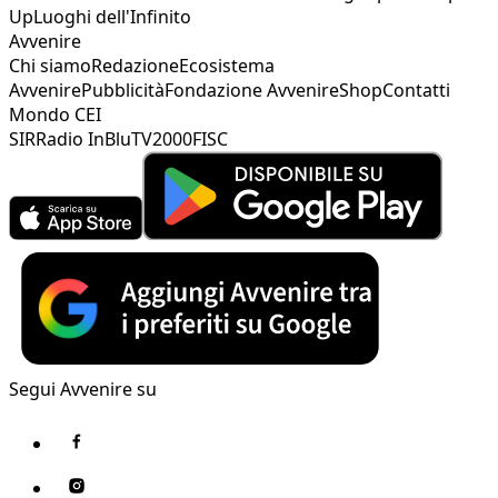
Up
Luoghi dell'Infinito
Avvenire
Chi siamo
Redazione
Ecosistema
Avvenire
Pubblicità
Fondazione Avvenire
Shop
Contatti
Mondo CEI
SIR
Radio InBlu
TV2000
FISC
Segui Avvenire su