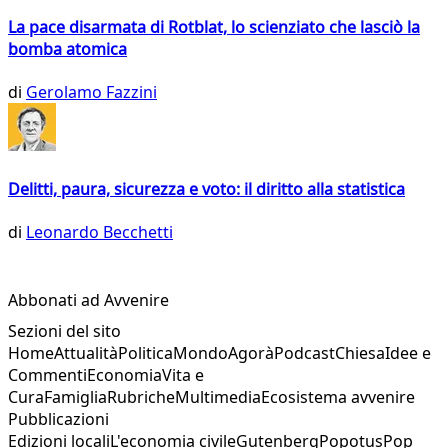
La pace disarmata di Rotblat, lo scienziato che lasciò la
bomba atomica
di
Gerolamo Fazzini
Delitti, paura, sicurezza e voto: il diritto alla statistica
di
Leonardo Becchetti
Abbonati ad Avvenire
Sezioni del sito
Home
Attualità
Politica
Mondo
Agorà
Podcast
Chiesa
Idee e
Commenti
Economia
Vita e
Cura
Famiglia
Rubriche
Multimedia
Ecosistema avvenire
Pubblicazioni
Edizioni locali
L'economia civile
Gutenberg
Popotus
Pop