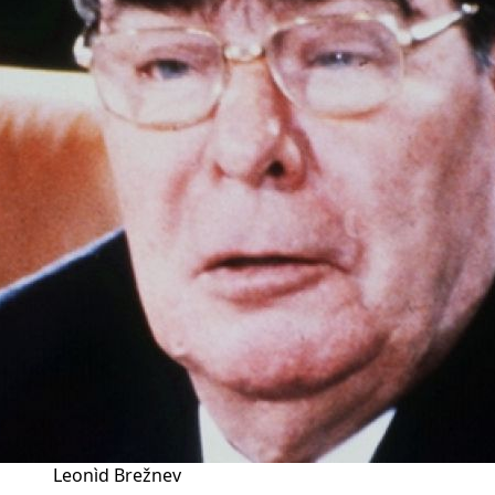
Leonìd Brežnev