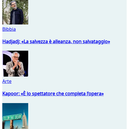
Bibbia
Hadjadj: «La salvezza è alleanza, non salvataggio»
Arte
Kapoor: «È lo spettatore che completa l’opera»