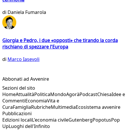
di
Daniela Fumarola
Giorgia e Pedro, i due «opposti» che tirando la corda
rischiano di spezzare l'Europa
di
Marco Iasevoli
Abbonati ad Avvenire
Sezioni del sito
Home
Attualità
Politica
Mondo
Agorà
Podcast
Chiesa
Idee e
Commenti
Economia
Vita e
Cura
Famiglia
Rubriche
Multimedia
Ecosistema avvenire
Pubblicazioni
Edizioni locali
L'economia civile
Gutenberg
Popotus
Pop
Up
Luoghi dell'Infinito