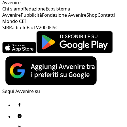
Avvenire
Chi siamo
Redazione
Ecosistema
Avvenire
Pubblicità
Fondazione Avvenire
Shop
Contatti
Mondo CEI
SIR
Radio InBlu
TV2000
FISC
Segui Avvenire su