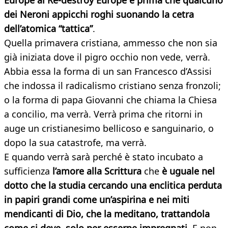
Europe al Re-destroy Europe e prima che qualcuno
dei Neroni appicchi roghi suonando la cetra
dell’atomica “tattica”
.
Quella primavera cristiana, ammesso che non sia
già iniziata dove il pigro occhio non vede, verrà.
Abbia essa la forma di un san Francesco d’Assisi
che indossa il radicalismo cristiano senza fronzoli;
o la forma di papa Giovanni che chiama la Chiesa
a concilio, ma verrà. Verrà prima che ritorni in
auge un cristianesimo bellicoso e sanguinario, o
dopo la sua catastrofe, ma verrà.
E quando verrà sarà perché è stato incubato a
sufficienza
l’amore alla Scrittura
che
è uguale nel
dotto che la studia cercando una enclitica perduta
in papiri grandi come un’aspirina e nei miti
mendicanti di Dio, che la meditano, trattandola