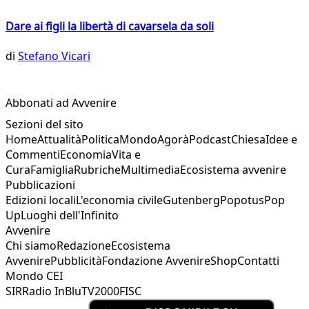
Dare ai figli la libertà di cavarsela da soli
di
Stefano Vicari
Abbonati ad Avvenire
Sezioni del sito
Home
Attualità
Politica
Mondo
Agorà
Podcast
Chiesa
Idee e
Commenti
Economia
Vita e
Cura
Famiglia
Rubriche
Multimedia
Ecosistema avvenire
Pubblicazioni
Edizioni locali
L'economia civile
Gutenberg
Popotus
Pop
Up
Luoghi dell'Infinito
Avvenire
Chi siamo
Redazione
Ecosistema
Avvenire
Pubblicità
Fondazione Avvenire
Shop
Contatti
Mondo CEI
SIR
Radio InBlu
TV2000
FISC