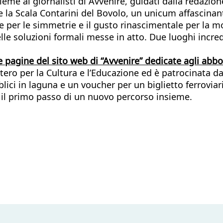
eme ai giornalisti di Avvenire, guidati dalla redazion
e la Scala Contarini del Bovolo, un unicum affascina
se per le simmetrie e il gusto rinascimentale per la m
lle soluzioni formali messe in atto. Due luoghi incredi
e pagine del sito web di “Avvenire” dedicate agli ab
stero per la Cultura e l’Educazione ed è patrocinata 
ici in laguna e un voucher per un biglietto ferroviari
 il primo passo di un nuovo percorso insieme.