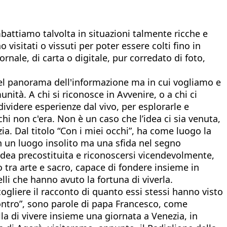
mbattiamo talvolta in situazioni talmente ricche e
visitati o vissuti per poter essere colti fino in
rnale, di carta o digitale, pur corredato di foto,
e nel panorama dell'informazione ma in cui vogliamo e
nità. A chi si riconosce in Avvenire, o a chi ci
ondividere esperienze dal vivo, per esplorarle e
i non c'era. Non è un caso che l’idea ci sia venuta,
a. Dal titolo “Con i miei occhi”, ha come luogo la
 un luogo insolito ma una sfida nel segno
gni idea precostituita e riconoscersi vicendevolmente,
to tra arte e sacro, capace di fondere insieme in
lli che hanno avuto la fortuna di viverla.
ogliere il racconto di quanto essi stessi hanno visto
contro”, sono parole di papa Francesco, come
la di vivere insieme una giornata a Venezia, in