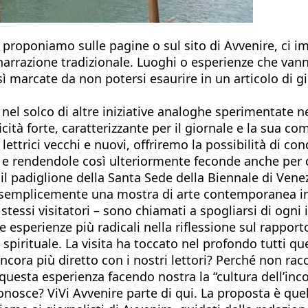
e proponiamo sulle pagine o sul sito di Avvenire, ci i
narrazione tradizionale. Luoghi o esperienze che vanno 
ì marcate da non potersi esaurire in un articolo di gio
one nel solco di altre iniziative analoghe sperimentat
tà forte, caratterizzante per il giornale e la sua comu
e lettrici vecchi e nuovi, offriremo la possibilità di c
 e rendendole così ulteriormente feconde anche per ch
 padiglione della Santa Sede della Biennale di Venezi
è semplicemente una mostra di arte contemporanea in
 gli stessi visitatori – sono chiamati a spogliarsi di o
le esperienze più radicali nella riflessione sul rappor
pirituale. La visita ha toccato nel profondo tutti que
cora più diretto con i nostri lettori? Perché non racc
 questa esperienza facendo nostra la “cultura dell’in
onosce? ViVi Avvenire parte di qui. La proposta è quel