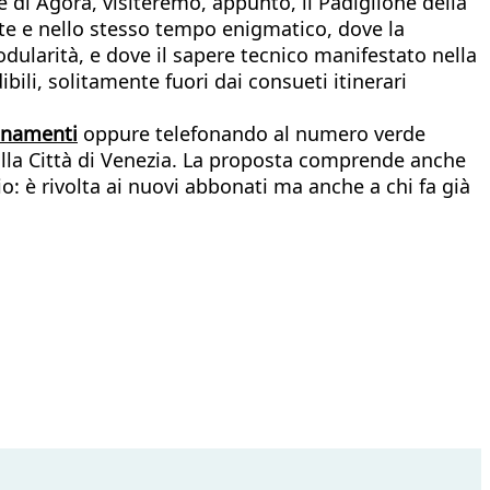
e di Agorà, visiteremo, appunto, il Padiglione della
nte e nello stesso tempo enigmatico, dove la
odularità, e dove il sapere tecnico manifestato nella
bili, solitamente fuori dai consueti itinerari
bonamenti
oppure telefonando al numero verde
dalla Città di Venezia. La proposta comprende anche
o: è rivolta ai nuovi abbonati ma anche a chi fa già