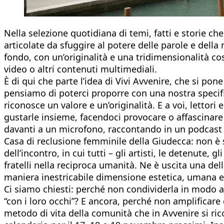
Nella selezione quotidiana di temi, fatti e storie ch
articolate da sfuggire al potere delle parole e della 
fondo, con un’originalità e una tridimensionalità cos
video o altri contenuti multimediali.
È di qui che parte l’idea di Vivi Avvenire, che si p
pensiamo di poterci proporre con una nostra specifici
riconosce un valore e un’originalità. E a voi, lettori 
gustarle insieme, facendoci provocare o affascinare
davanti a un microfono, raccontando in un podcast il
Casa di reclusione femminile della Giudecca: non 
dell’incontro, in cui tutti – gli artisti, le detenute,
fratelli nella reciproca umanità. Ne è uscita una del
maniera inestricabile dimensione estetica, umana e s
Ci siamo chiesti: perché non condividerla in modo an
“con i loro occhi”? E ancora, perché non amplificare
metodo di vita della comunità che in Avvenire si ric