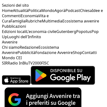
Sezioni del sito
Home
Attualità
Politica
Mondo
Agorà
Podcast
Chiesa
Idee e
Commenti
Economia
Vita e
Cura
Famiglia
Rubriche
Multimedia
Ecosistema avvenire
Pubblicazioni
Edizioni locali
L'economia civile
Gutenberg
Popotus
Pop
Up
Luoghi dell'Infinito
Avvenire
Chi siamo
Redazione
Ecosistema
Avvenire
Pubblicità
Fondazione Avvenire
Shop
Contatti
Mondo CEI
SIR
Radio InBlu
TV2000
FISC