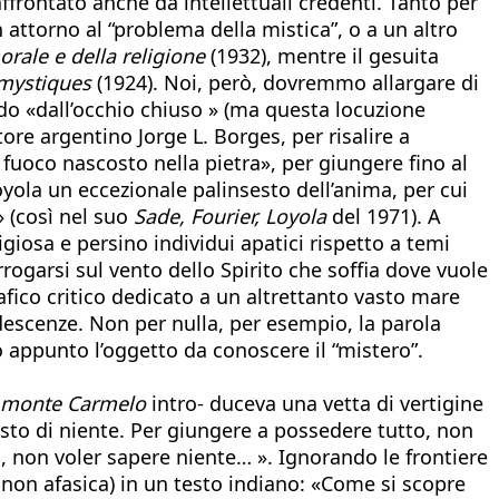
affrontato anche da intellettuali credenti. Tanto per
 attorno al “problema della mistica”, o a un altro
orale e della religione
(1932), mentre il gesuita
 mystiques
(1924). Noi, però, dovremmo allargare di
rdo «dall’occhio chiuso » (ma questa locuzione
ore argentino Jorge L. Borges, per risalire a
e fuoco nascosto nella pietra», per giungere fino al
oyola un eccezionale palinsesto dell’anima, per cui
» (così nel suo
Sade, Fourier, Loyola
del 1971). A
giosa e persino individui apatici rispetto a temi
rogarsi sul vento dello Spirito che soffia dove vuole
fico critico dedicato a un altrettanto vasto mare
idescenze. Non per nulla, per esempio, la parola
 appunto l’oggetto da conoscere il “mistero”.
l monte Carmelo
intro- duceva una vetta di vertigine
usto di niente. Per giungere a possedere tutto, non
, non voler sapere niente… ». Ignorando le frontiere
a non afasica) in un testo indiano: «Come si scopre