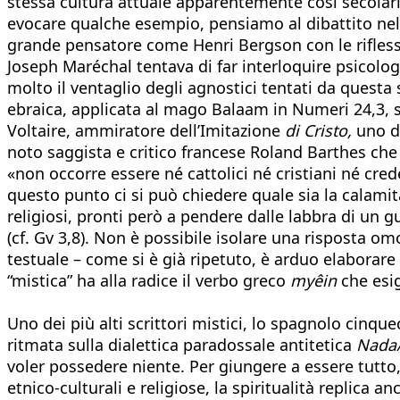
stessa cultura attuale apparentemente così secolarizz
evocare qualche esempio, pensiamo al dibattito nel 1
grande pensatore come Henri Bergson con le rifless
Joseph Maréchal tentava di far interloquire psicolog
molto il ventaglio degli agnostici tentati da questa
ebraica, applicata al mago Balaam in Numeri 24,3, sig
Voltaire, ammiratore dell’Imitazione
di Cristo,
uno de
noto saggista e critico francese Roland Barthes che
«non occorre essere né cattolici né cristiani né cre
questo punto ci si può chiedere quale sia la calamita
religiosi, pronti però a pendere dalle labbra di un g
(cf. Gv 3,8). Non è possibile isolare una risposta o
testuale – come si è già ripetuto, è arduo elaborare
“mistica” ha alla radice il verbo greco
myêin
che esig
Uno dei più alti scrittori mistici, lo spagnolo cinq
ritmata sulla dialettica paradossale antitetica
Nada
voler possedere niente. Per giungere a essere tutto,
etnico-culturali e religiose, la spiritualità replica