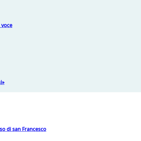
a voce
i»
oso di san Francesco