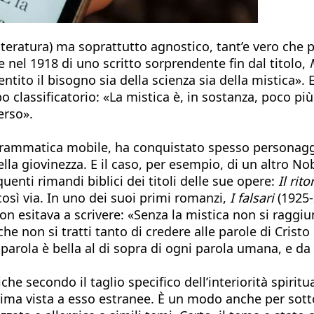
tteratura) ma soprattutto agnostico, tant’e vero che 
e nel 1918 di uno scritto sorprendente fin dal titolo,
entito il bisogno sia della scienza sia della mistica».
 classificatorio: «La mistica è, in sostanza, poco pi
erso».
le grammatica mobile, ha conquistato spesso personaggi
la giovinezza. E il caso, per esempio, di un altro Nob
enti rimandi biblici dei titoli delle sue opere:
Il rit
osì via. In uno dei suoi primi romanzi,
I falsari
(1925-
non esitava a scrivere: «Senza la mistica non si raggiun
e non si tratti tanto di credere alle parole di Cristo p
 parola è bella al di sopra di ogni parola umana, e da 
che secondo il taglio specifico dell’interiorità spir
ma vista a esso estranee. È un modo anche per sottolin