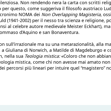
enziosa. Non rendendo nera la carta con scritti relig
oprio per questo, come suggeriva il filosofo austriaco L
l’acronimo NOMA dei
Non Overlapping Magisteria,
ossi
 (1941-2002) per il nesso tra scienza e religione, po
ensi al celebre autore medievale Meister Eckhart), ma 
Tommaso d’Aquino e san Bonaventura.
non sull’irrazionale ma su una metarazionalità, alla m
 a Giuliana di Norwich, a Matilde di Magdeburgo e così
n, nella sua
Teologia mistica:
«Coloro che non abbiano 
eologia mistica, come chi non avesse mai amato non 
ei percorsi più lineari per intuire quel “magistero” n