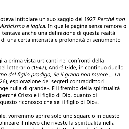
poteva intitolare un suo saggio del 1927
Perché non
Misticismo e logica.
In quelle pagine senza remore o
 E tentava anche una definizione di questa realtà
ù di una certa intensità e profondità di sentimento
 a prima vista urticanti nei confronti della
el letterario (1947), André Gide, in continuo duello
orno del figlio prodigo, Se il grano non muore…, La
26), esplorazione dei segreti contraddittori
ge nulla di grande». E il fremito della spiritualità
erché Cristo e il figlio di Dio, quanto di
questo riconosco che sei il figlio di Dio».
ituale, vorremmo aprire solo uno squarcio in questo
eare il rilievo che riveste la spiritualità nella