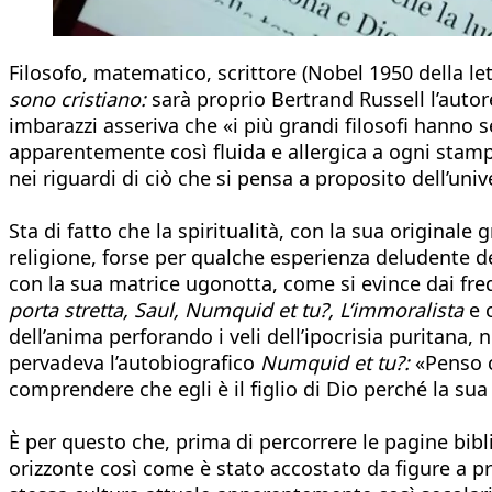
Filosofo, matematico, scrittore (Nobel 1950 della le
sono cristiano:
sarà proprio Bertrand Russell l’autor
imbarazzi asseriva che «i più grandi filosofi hanno s
apparentemente così fluida e allergica a ogni stampo
nei riguardi di ciò che si pensa a proposito dell’univ
Sta di fatto che la spiritualità, con la sua origina
religione, forse per qualche esperienza deludente del
con la sua matrice ugonotta, come si evince dai frequ
porta stretta, Saul, Numquid et tu?, L’immoralista
e c
dell’anima perforando i veli dell’ipocrisia puritana, 
pervadeva l’autobiografico
Numquid et tu?:
«Penso ch
comprendere che egli è il figlio di Dio perché la sua
È per questo che, prima di percorrere le pagine bibli
orizzonte così come è stato accostato da figure a pri