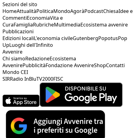
Sezioni del sito
Home
Attualità
Politica
Mondo
Agorà
Podcast
Chiesa
Idee e
Commenti
Economia
Vita e
Cura
Famiglia
Rubriche
Multimedia
Ecosistema avvenire
Pubblicazioni
Edizioni locali
L'economia civile
Gutenberg
Popotus
Pop
Up
Luoghi dell'Infinito
Avvenire
Chi siamo
Redazione
Ecosistema
Avvenire
Pubblicità
Fondazione Avvenire
Shop
Contatti
Mondo CEI
SIR
Radio InBlu
TV2000
FISC