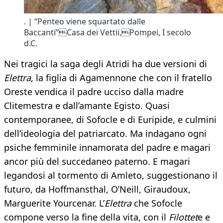
. | “Penteo viene squartato dalle
Baccanti”Casa dei Vettii,Pompei, I secolo
d.C.
Nei tragici la saga degli Atridi ha due versioni di
Elettra
, la figlia di Agamennone che con il fratello
Oreste vendica il padre ucciso dalla madre
Clitemestra e dall’amante Egisto. Quasi
contemporanee, di Sofocle e di Euripide, e culmini
dell’ideologia del patriarcato. Ma indagano ogni
psiche femminile innamorata del padre e magari
ancor più del succedaneo paterno. E magari
legandosi al tormento di Amleto, suggestionano il
futuro, da Hoffmansthal, O’Neill, Giraudoux,
Marguerite Yourcenar. L’
Elettra
che Sofocle
compone verso la fine della vita, con il
Filottet
e e