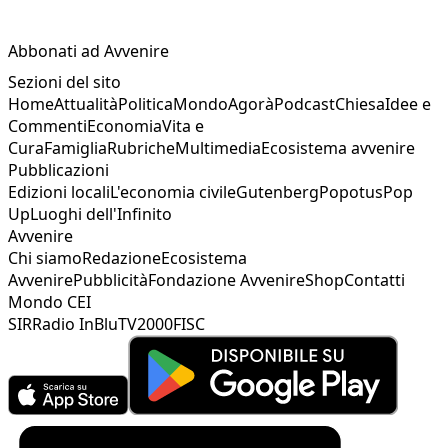
Abbonati ad Avvenire
Sezioni del sito
Home
Attualità
Politica
Mondo
Agorà
Podcast
Chiesa
Idee e
Commenti
Economia
Vita e
Cura
Famiglia
Rubriche
Multimedia
Ecosistema avvenire
Pubblicazioni
Edizioni locali
L'economia civile
Gutenberg
Popotus
Pop
Up
Luoghi dell'Infinito
Avvenire
Chi siamo
Redazione
Ecosistema
Avvenire
Pubblicità
Fondazione Avvenire
Shop
Contatti
Mondo CEI
SIR
Radio InBlu
TV2000
FISC